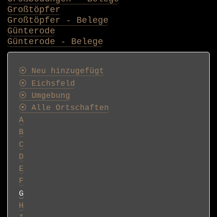
Großtöpfer
Großtöpfer - Belege
Günterode
Günterode - Belege
Postkarten
⦿ Neu hinzugefügt
⦿ Eichsfeld
⦿ Umgebung
⦿ Alle Ortschaften
A
B
C
D
E
F
G
H