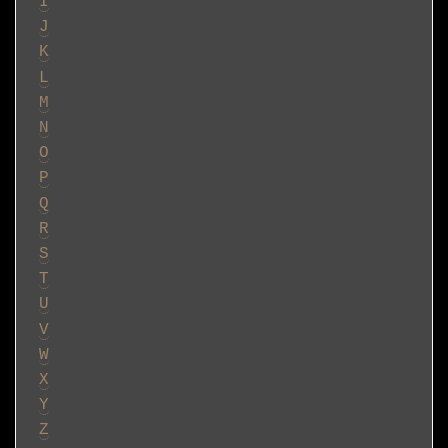
I
J
K
L
M
N
O
P
Q
R
S
T
U
V
W
X
Y
Z