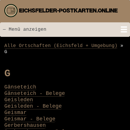
Direkt
zum
Inhalt
— Menü anzeigen
Menü
Startseite
Neu hinzugefügt
Postkarten
Bildarchiv
Videos
Suche
Kontakt
Links
Spende
Alle Ortschaften (Eichsfeld + Umgebung)
Pfadnavigation
G
G
Gänseteich
Gänseteich - Belege
Geisleden
Geisleden - Belege
Geismar
Geismar - Belege
Gerbershausen