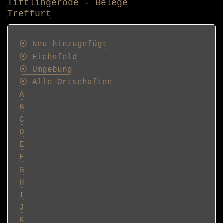
Tiftlingerode - Belege
Treffurt
Postkarten
⦿ Neu hinzugefügt
⦿ Eichsfeld
⦿ Umgebung
⦿ Alle Ortschaften
A
B
C
D
E
F
G
H
I
J
K