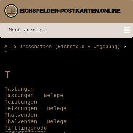
Direkt
zum
Inhalt
— Menü anzeigen
Menü
Startseite
Neu hinzugefügt
Postkarten
Bildarchiv
Videos
Suche
Kontakt
Links
Spende
Alle Ortschaften (Eichsfeld + Umgebung)
Pfadnavigation
T
T
Tastungen
Tastungen - Belege
Teistungen
Teistungen - Belege
Thalwenden
Thalwenden - Belege
Tiftlingerode