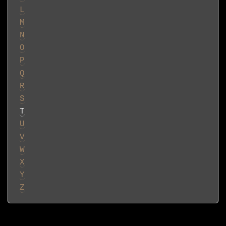
L
M
N
O
P
Q
R
S
T
U
V
W
X
Y
Z