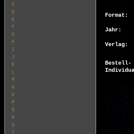
C
D
Format
E
F
Jahr
G
H
Verlag
I
J
Bestell-
K
Individu
L
M
N
O
P
Q
R
S
T