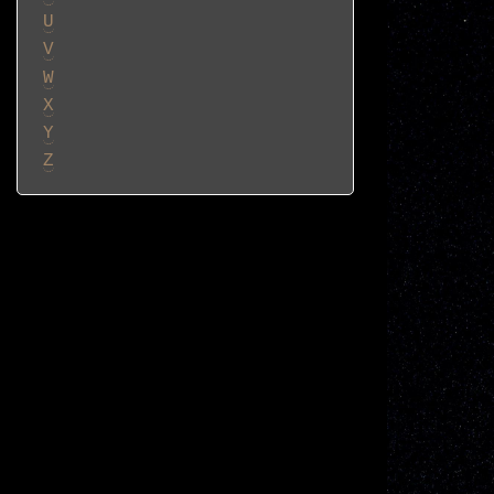
U
V
W
X
Y
Z