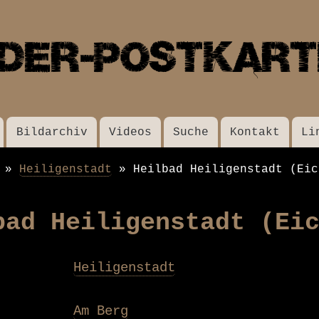
Direkt
zum
Inhalt
Bildarchiv
Videos
Suche
Kontakt
Li
Heiligenstadt
Heilbad Heiligenstadt (Eic
bad Heiligenstadt (Ei
Heiligenstadt
Am Berg