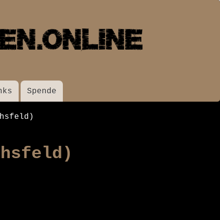
nks
Spende
hsfeld)
chsfeld)