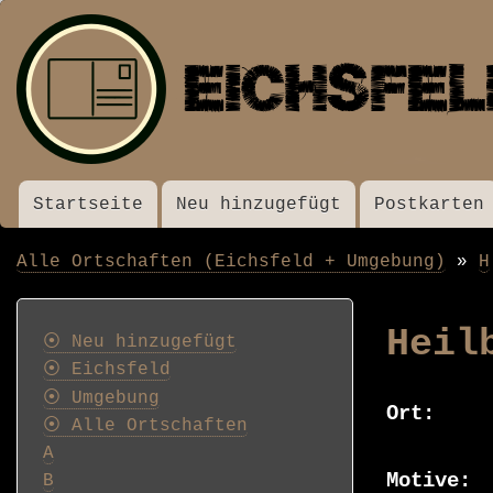
Startseite
Neu hinzugefügt
Postkarten
Menü
Alle Ortschaften (Eichsfeld + Umgebung)
H
Pfadnavigation
Postkarten
Heil
⦿ Neu hinzugefügt
⦿ Eichsfeld
⦿ Umgebung
Ort
⦿ Alle Ortschaften
A
Motive
B