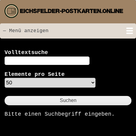
Direkt
zum
Inhalt
— Menü anzeigen
Menü
Startseite
Neu hinzugefügt
Postkarten
Bildarchiv
Videos
Suche
Kontakt
Links
Spende
Volltextsuche
Elemente pro Seite
Bitte einen Suchbegriff eingeben.