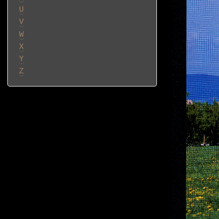
U
V
W
X
Y
Z