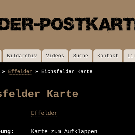
Direkt
zum
Inhalt
Bildarchiv
Videos
Suche
Kontakt
Li
Effelder
Eichsfelder Karte
sfelder Karte
Effelder
bung
Karte zum Aufklappen