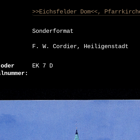
>>Eichsfelder Dom<<, Pfarrkirch
Sonderformat
F. W. Cordier, Heiligenstadt
 oder
EK 7 D
alnummer