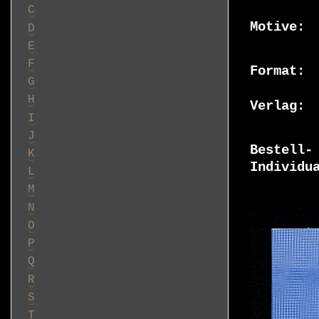
C
Motive
D
E
F
Format
G
H
Verlag
I
J
Bestell-
K
Individu
L
M
N
O
P
Q
R
S
T