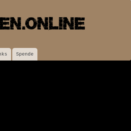
nks
Spende