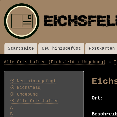
Startseite
Neu hinzugefügt
Postkarten
Menü
Alle Ortschaften (Eichsfeld + Umgebung)
E
Pfadnavigation
Postkarten
Eich
⦿ Neu hinzugefügt
⦿ Eichsfeld
⦿ Umgebung
Ort
⦿ Alle Ortschaften
A
Beschrei
B