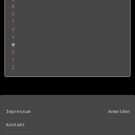
R
S
T
U
V
W
X
Y
Z
Impressum
Anmelden
FOOTER
USER
MENU
ACCOUNT
Kontakt
MENU