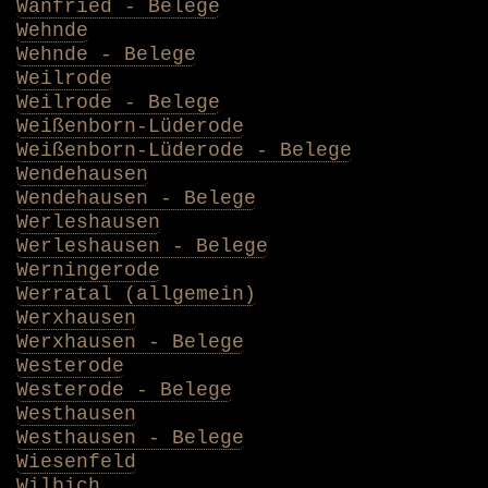
Wanfried - Belege
Wehnde
Wehnde - Belege
Weilrode
Weilrode - Belege
Weißenborn-Lüderode
Weißenborn-Lüderode - Belege
Wendehausen
Wendehausen - Belege
Werleshausen
Werleshausen - Belege
Werningerode
Werratal (allgemein)
Werxhausen
Werxhausen - Belege
Westerode
Westerode - Belege
Westhausen
Westhausen - Belege
Wiesenfeld
Wilbich