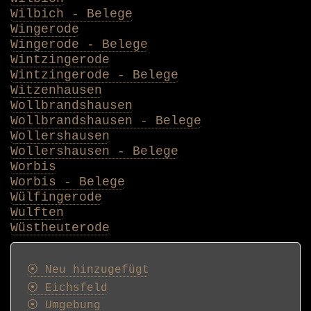
Wilbich - Belege
Wingerode
Wingerode - Belege
Wintzingerode
Wintzingerode - Belege
Witzenhausen
Wollbrandshausen
Wollbrandshausen - Belege
Wollershausen
Wollershausen - Belege
Worbis
Worbis - Belege
Wülfingerode
Wulften
Wüstheuterode
Postkarten
⦿ Neu hinzugefügt
⦿ Eichsfeld
⦿ Umgebung