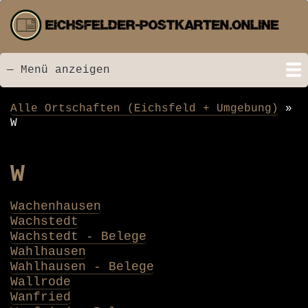
Direkt
zum
Inhalt
— Menü anzeigen
Menü
Startseite
Neu hinzugefügt
Postkarten
Bildarchiv
Videos
Suche
Kontakt
Links
Spende
Alle Ortschaften (Eichsfeld + Umgebung)
Pfadnavigation
W
W
Wachenhausen
Wachstedt
Wachstedt - Belege
Wahlhausen
Wahlhausen - Belege
Wallrode
Wanfried