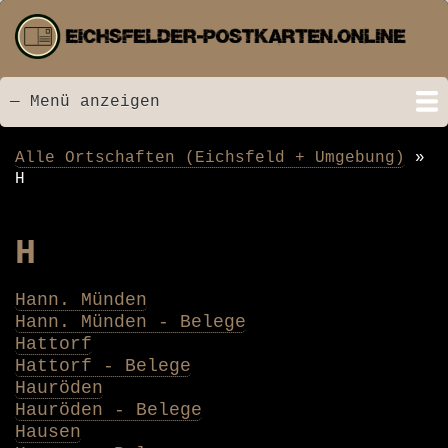
Direkt
zum
Inhalt
— Menü anzeigen
Menü
Startseite
Neu hinzugefügt
Postkarten
Bildarchiv
Videos
Suche
Kontakt
Links
Spende
Alle Ortschaften (Eichsfeld + Umgebung)
Pfadnavigation
H
H
Hann. Münden
Hann. Münden - Belege
Hattorf
Hattorf - Belege
Hauröden
Hauröden - Belege
Hausen