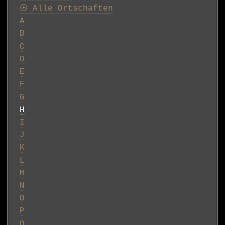
⦿ Alle Ortschaften
A
B
C
D
E
F
G
H
I
J
K
L
M
N
O
P
Q