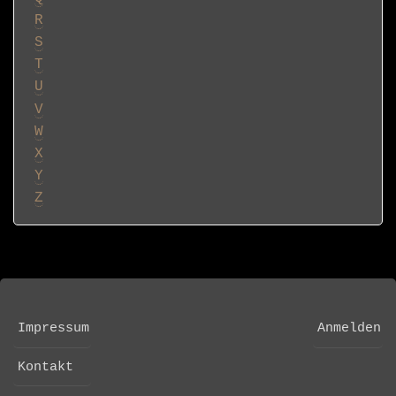
R
S
T
U
V
W
X
Y
Z
Impressum
Anmelden
FOOTER
USER
MENU
ACCOUNT
Kontakt
MENU