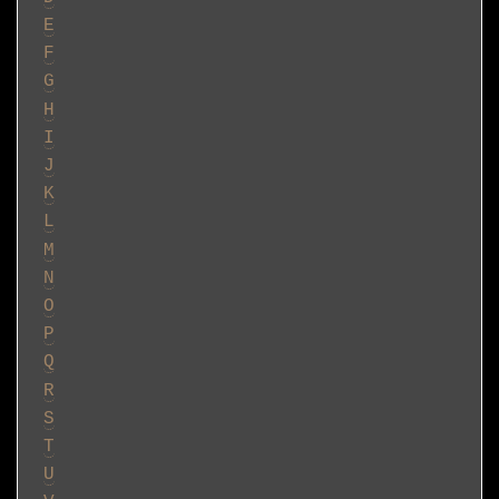
E
F
G
H
I
J
K
L
M
N
O
P
Q
R
S
T
U