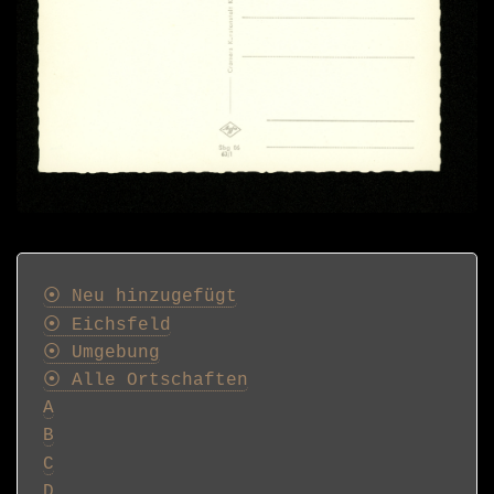
Postkarten
⦿ Neu hinzugefügt
⦿ Eichsfeld
⦿ Umgebung
⦿ Alle Ortschaften
A
B
C
D