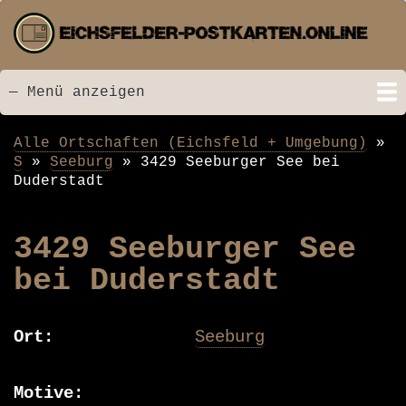
Direkt
zum
Inhalt
— Menü anzeigen
Menü
Startseite
Neu hinzugefügt
Postkarten
Bildarchiv
Videos
Suche
Kontakt
Links
Spende
Alle Ortschaften (Eichsfeld + Umgebung)
Pfadnavigation
S
Seeburg
3429 Seeburger See bei
Duderstadt
3429 Seeburger See
bei Duderstadt
Ort
Seeburg
Motive