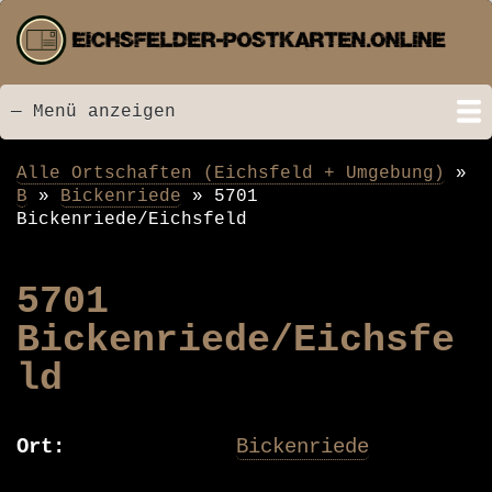
Direkt
zum
Inhalt
— Menü anzeigen
Menü
Startseite
Neu hinzugefügt
Postkarten
Bildarchiv
Videos
Suche
Kontakt
Links
Spende
Alle Ortschaften (Eichsfeld + Umgebung)
Pfadnavigation
B
Bickenriede
5701
Bickenriede/Eichsfeld
5701
Bickenriede/Eichsfe
ld
Ort
Bickenriede