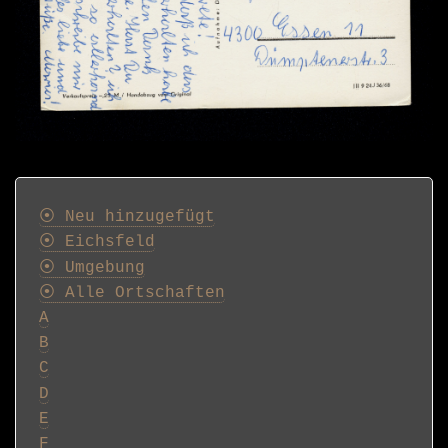
Postkarten
⦿ Neu hinzugefügt
⦿ Eichsfeld
⦿ Umgebung
⦿ Alle Ortschaften
A
B
C
D
E
F