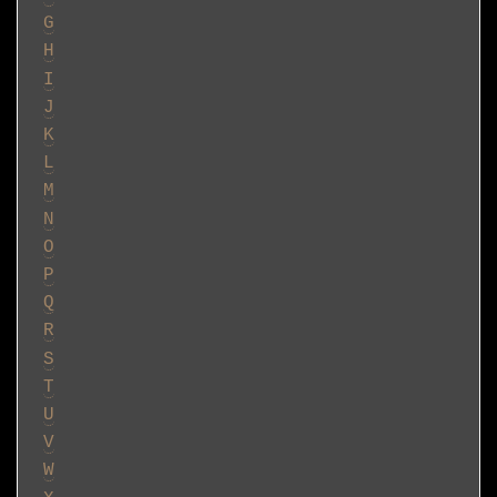
G
H
I
J
K
L
M
N
O
P
Q
R
S
T
U
V
W