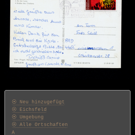
Postkarten
⦿ Neu hinzugefügt
⦿ Eichsfeld
⦿ Umgebung
⦿ Alle Ortschaften
A