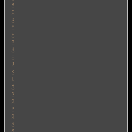
B
C
D
E
F
G
H
I
J
K
L
M
N
O
P
Q
R
S