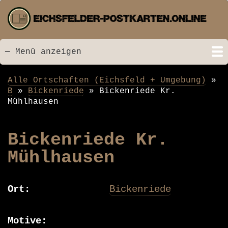
Direkt
zum
Inhalt
— Menü anzeigen
Menü
Startseite
Neu hinzugefügt
Postkarten
Bildarchiv
Videos
Suche
Kontakt
Links
Spende
Alle Ortschaften (Eichsfeld + Umgebung)
Pfadnavigation
B
Bickenriede
Bickenriede Kr.
Mühlhausen
Bickenriede Kr.
Mühlhausen
Ort
Bickenriede
Motive