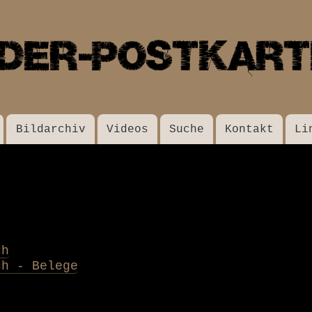
Direkt
zum
Inhalt
Bildarchiv
Videos
Suche
Kontakt
Li
ch
ch - Belege