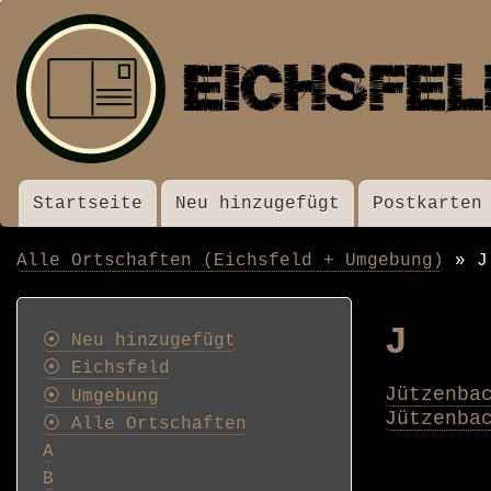
Startseite
Neu hinzugefügt
Postkarten
Menü
Alle Ortschaften (Eichsfeld + Umgebung)
J
Pfadnavigation
Postkarten
J
⦿ Neu hinzugefügt
⦿ Eichsfeld
Jützenba
⦿ Umgebung
Jützenba
⦿ Alle Ortschaften
A
B