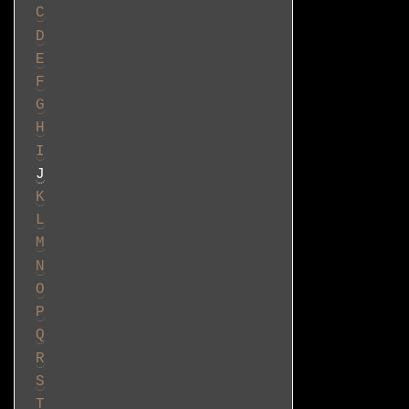
C
D
E
F
G
H
I
J
K
L
M
N
O
P
Q
R
S
T