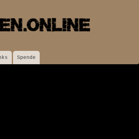
nks
Spende