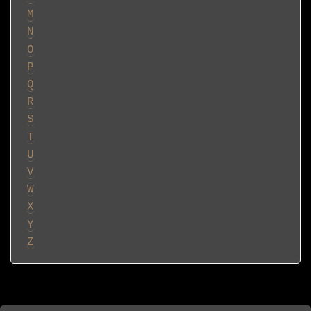
M
N
O
P
Q
R
S
T
U
V
W
X
Y
Z