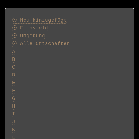
Postkarten
⦿ Neu hinzugefügt
⦿ Eichsfeld
⦿ Umgebung
⦿ Alle Ortschaften
A
B
C
D
E
F
G
H
I
J
K
L