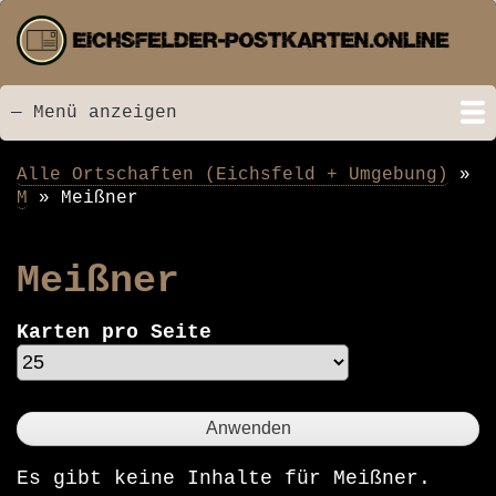
Direkt
zum
Inhalt
— Menü anzeigen
Menü
Startseite
Neu hinzugefügt
Postkarten
Bildarchiv
Videos
Suche
Kontakt
Links
Spende
Alle Ortschaften (Eichsfeld + Umgebung)
Pfadnavigation
M
Meißner
Meißner
Karten pro Seite
Es gibt keine Inhalte für Meißner.