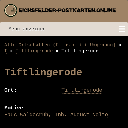
Direkt
zum
Inhalt
— Menü anzeigen
Menü
Startseite
Neu hinzugefügt
Postkarten
Bildarchiv
Videos
Suche
Kontakt
Links
Spende
Alle Ortschaften (Eichsfeld + Umgebung)
Pfadnavigation
T
Tiftlingerode
Tiftlingerode
Tiftlingerode
Ort
Tiftlingerode
Motive
Haus Waldesruh, Inh. August Nolte