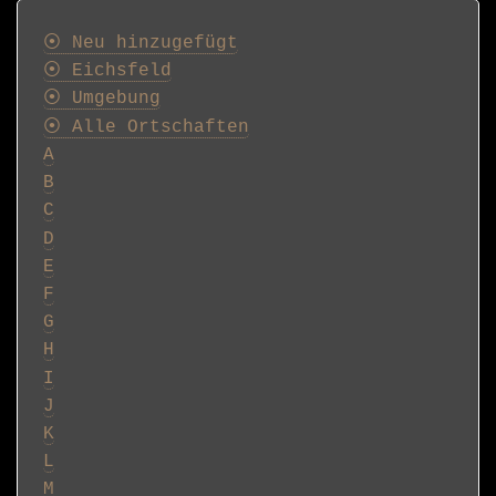
Postkarten
⦿ Neu hinzugefügt
⦿ Eichsfeld
⦿ Umgebung
⦿ Alle Ortschaften
A
B
C
D
E
F
G
H
I
J
K
L
M