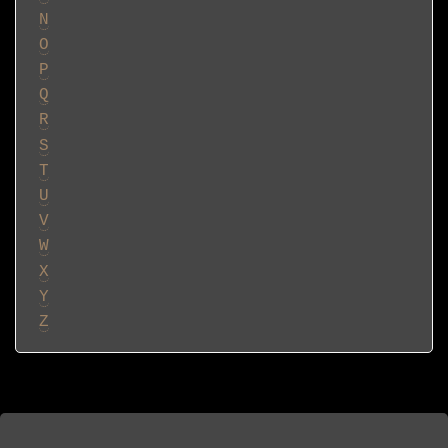
N
O
P
Q
R
S
T
U
V
W
X
Y
Z