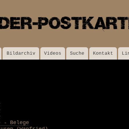
Direkt
zum
Inhalt
Bildarchiv
Videos
Suche
Kontakt
Li
e
e
e
e - Belege
ausen (Wanfried)