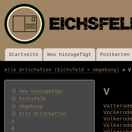
Startseite
Neu hinzugefügt
Postkarten
Menü
Alle Ortschaften (Eichsfeld + Umgebung)
V
Pfadnavigation
Postkarten
V
⦿ Neu hinzugefügt
⦿ Eichsfeld
Vatterod
⦿ Umgebung
Vockerod
⦿ Alle Ortschaften
Volkerod
A
Volkerod
B
Völkersh