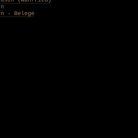
rn
rn - Belege