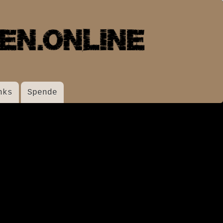
nks
Spende