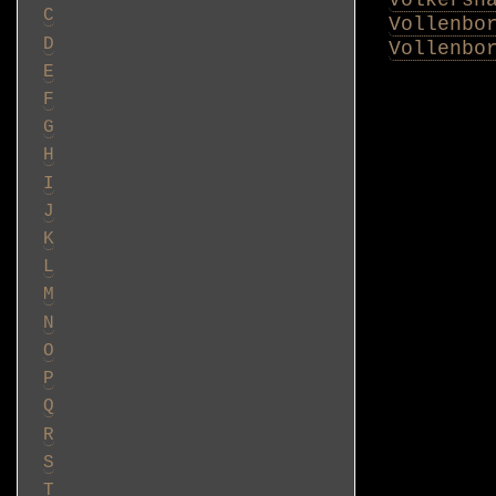
C
Vollenbo
D
Vollenbo
E
F
G
H
I
J
K
L
M
N
O
P
Q
R
S
T