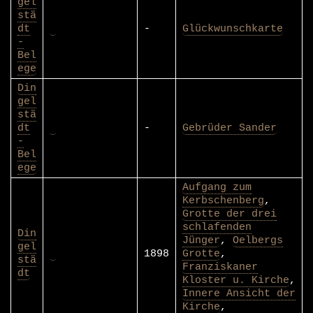
gel
stä
dt
-
Glückwunschkarte
-
Bel
ege
Din
gel
stä
dt
-
Gebrüder Sander
-
Bel
ege
Aufgang zum
Kerbschenberg
,
Grotte der drei
schlafenden
Din
Jünger
,
Oelbergs
gel
1898
Grotte
,
stä
Franziskaner
dt
Kloster u. Kirche
,
Innere Ansicht der
Kirche
,