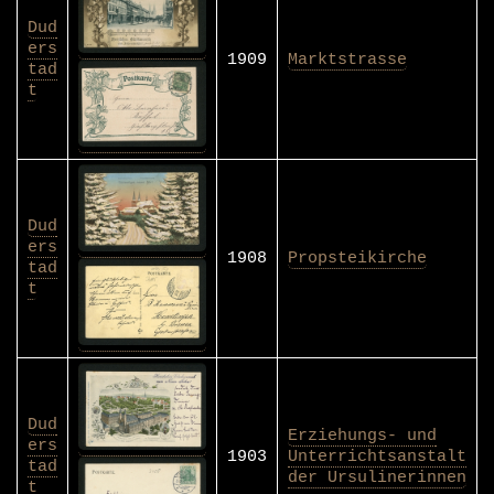
Dud
ers
1909
Marktstrasse
tad
t
Dud
ers
1908
Propsteikirche
tad
t
Dud
Erziehungs- und
ers
1903
Unterrichtsanstalt
tad
der Ursulinerinnen
t