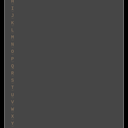
H
I
J
K
L
M
N
O
P
Q
R
S
T
U
V
W
X
Y