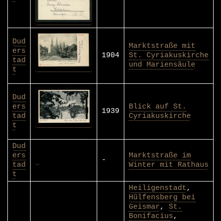
Dud
Marktstraße mit
ers
1904
St. Cyriakuskirche
tad
und Mariensäule
t
Dud
ers
Blick auf St.
1939
tad
Cyriakuskirche
t
Dud
ers
Marktstraße im
-
tad
Winter mit Rathaus
t
Heiligenstadt
,
Hülfensberg bei
Geismar
,
St.
Bonifacius
,