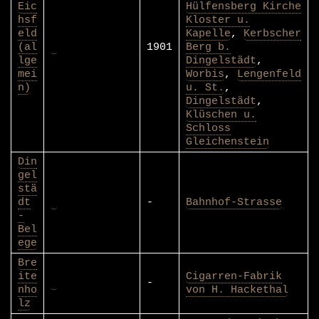
Eic
Hülfensberg Kirche
hsf
Kloster u.
eld
Kapelle
,
Kerbscher
(al
1901
Berg b.
lge
Dingelstädt
,
mei
Worbis
,
Lengenfeld
n)
u. St.
,
Dingelstädt
,
Klüschen u.
Schloss
Gleichenstein
Din
gel
stä
dt
-
Bahnhof-Strasse
-
Bel
ege
Bre
ite
Cigarren-Fabrik
-
nho
von H. Hackethal
lz