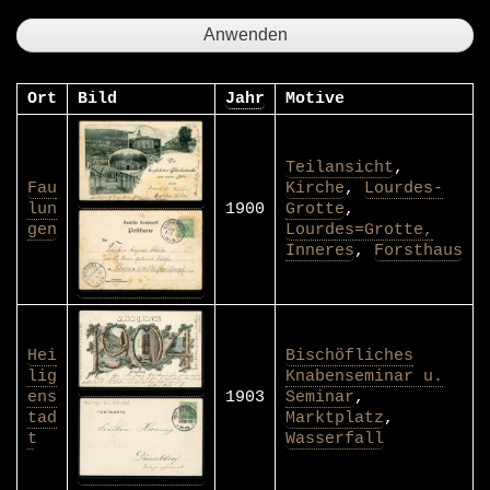
Ort
Bild
Jahr
Motive
Teilansicht
,
Fau
Kirche
,
Lourdes-
lun
1900
Grotte
,
gen
Lourdes=Grotte,
Inneres
,
Forsthaus
Hei
Bischöfliches
lig
Knabenseminar u.
ens
1903
Seminar
,
tad
Marktplatz
,
t
Wasserfall