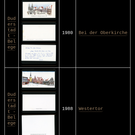
Dud
ers
tad
1980
Bei der Oberkirche
t -
Bel
ege
Dud
ers
tad
1988
Westertor
t -
Bel
ege