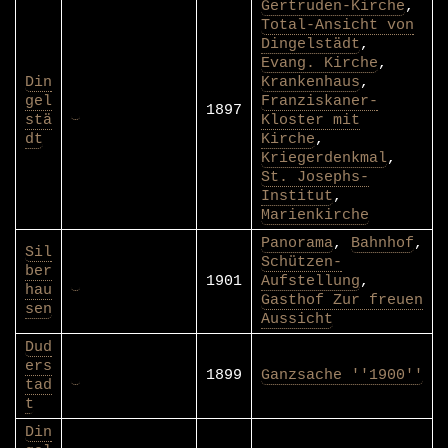
Gertruden-Kirche
,
Total-Ansicht von
Dingelstädt
,
Evang. Kirche
,
Din
Krankenhaus
,
gel
Franziskaner-
1897
stä
Kloster mit
dt
Kirche
,
Kriegerdenkmal
,
St. Josephs-
Institut
,
Marienkirche
Panorama
,
Bahnhof
,
Sil
Schützen-
ber
1901
Aufstellung
,
hau
Gasthof Zur freuen
sen
Aussicht
Dud
ers
1899
Ganzsache ''1900''
tad
t
Din