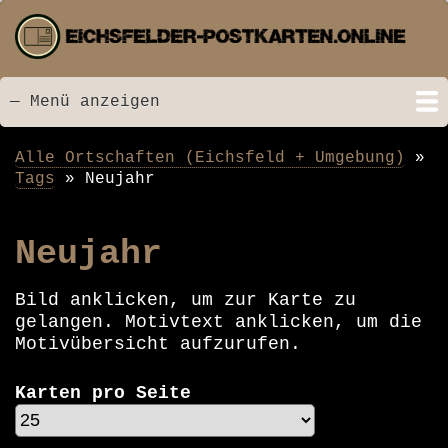
Direkt
zum
Inhalt
— Menü anzeigen
Menü
Startseite
Neu hinzugefügt
Postkarten
Bildarchiv
Videos
Suche
Kontakt
Links
Spende
Alle Ortschaften (Eichsfeld + Umgebung)
Pfadnavigation
Tags
Neujahr
Neujahr
Bild anklicken, um zur Karte zu
gelangen. Motivtext anklicken, um die
Motivübersicht aufzurufen.
Karten pro Seite