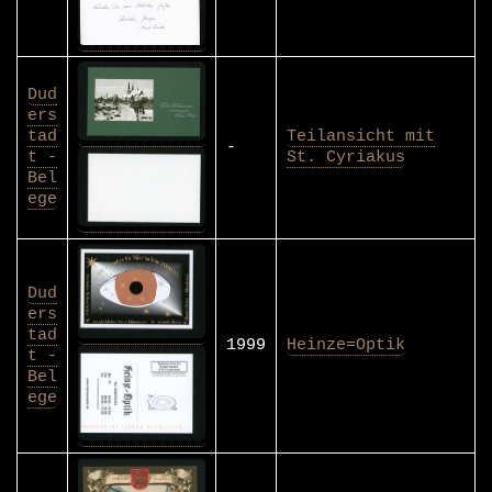
Dud
ers
tad
Teilansicht mit
-
t -
St. Cyriakus
Bel
ege
Dud
ers
tad
1999
Heinze=Optik
t -
Bel
ege