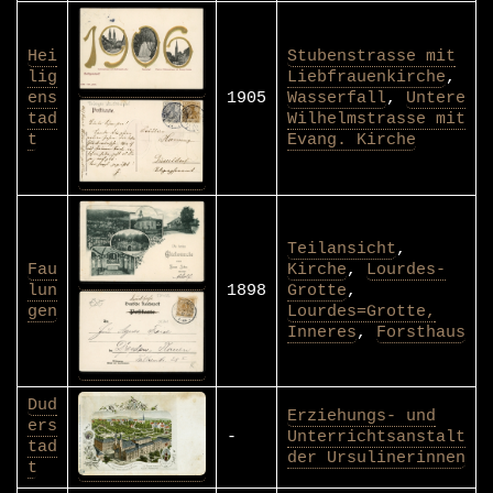
Hei
Stubenstrasse mit
lig
Liebfrauenkirche
,
ens
1905
Wasserfall
,
Untere
tad
Wilhelmstrasse mit
t
Evang. Kirche
Teilansicht
,
Fau
Kirche
,
Lourdes-
lun
1898
Grotte
,
gen
Lourdes=Grotte,
Inneres
,
Forsthaus
Dud
Erziehungs- und
ers
-
Unterrichtsanstalt
tad
der Ursulinerinnen
t