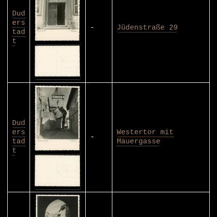
Dud
ers
-
Jüdenstraße 29
tad
t
Dud
ers
Westertor mit
-
tad
Mauergasse
t