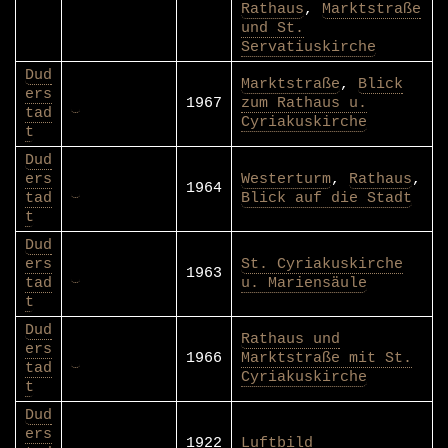
Rathaus
,
Marktstraße
und St.
Servatiuskirche
Dud
Marktstraße
,
Blick
ers
1967
zum Rathaus u.
tad
Cyriakuskirche
t
Dud
ers
Westerturm
,
Rathaus
,
1964
tad
Blick auf die Stadt
t
Dud
ers
St. Cyriakuskirche
1963
tad
u. Mariensäule
t
Dud
Rathaus und
ers
1966
Marktstraße mit St.
tad
Cyriakuskirche
t
Dud
ers
1922
Luftbild