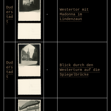
Dud
Westertor mit
ers
-
Madonna im
tad
Lindenzaun
t
Dud
Blick durch den
ers
-
Westerturm auf die
tad
Spiegelbrücke
t