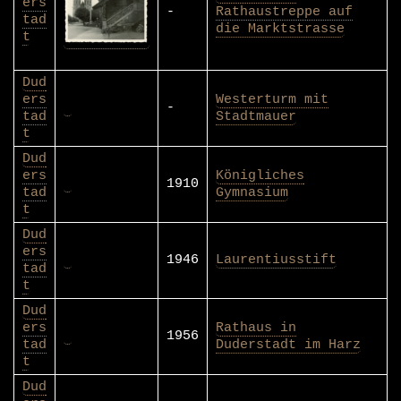
ers
-
Rathaustreppe auf
tad
die Marktstrasse
t
Dud
ers
Westerturm mit
-
tad
Stadtmauer
t
Dud
ers
Königliches
1910
tad
Gymnasium
t
Dud
ers
1946
Laurentiusstift
tad
t
Dud
ers
Rathaus in
1956
tad
Duderstadt im Harz
t
Dud