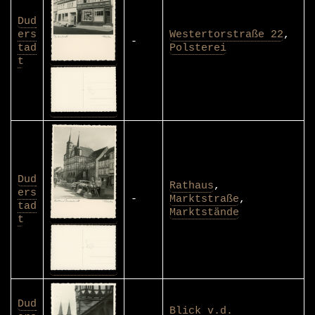
Dud
ers
Westertorstraße 22
,
-
tad
Polsterei
t
Dud
Rathaus
,
ers
-
Marktstraße
,
tad
Marktstände
t
Dud
Blick v.d.