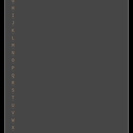
G
H
I
J
K
L
M
N
O
P
Q
R
S
T
U
V
W
X