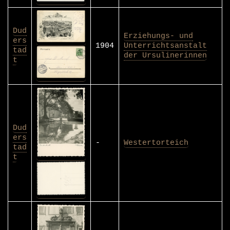
Dud
Erziehungs- und
ers
1904
Unterrichtsanstalt
tad
der Ursulinerinnen
t
Dud
ers
-
Westertorteich
tad
t