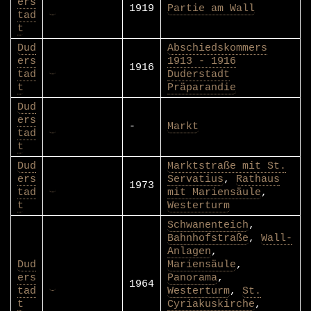
ers
1919
Partie am Wall
tad
t
Dud
Abschiedskommers
ers
1913 - 1916
1916
tad
Duderstadt
t
Präparandie
Dud
ers
-
Markt
tad
t
Dud
Marktstraße mit St.
ers
Servatius
,
Rathaus
1973
tad
mit Mariensäule
,
t
Westerturm
Schwanenteich
,
Bahnhofstraße
,
Wall-
Anlagen
,
Dud
Mariensäule
,
ers
Panorama
,
1964
tad
Westerturm
,
St.
t
Cyriakuskirche
,