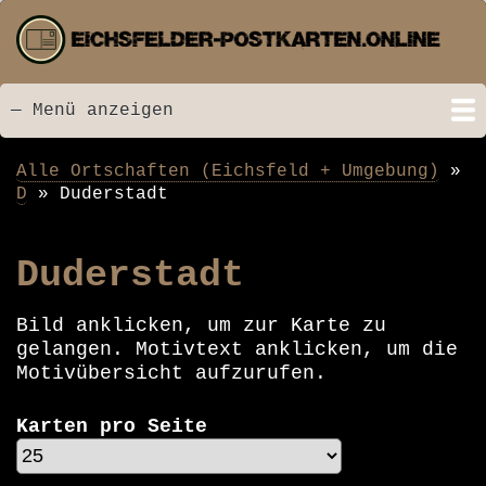
Direkt
zum
Inhalt
— Menü anzeigen
Menü
Startseite
Neu hinzugefügt
Postkarten
Bildarchiv
Videos
Suche
Kontakt
Links
Spende
Alle Ortschaften (Eichsfeld + Umgebung)
Pfadnavigation
D
Duderstadt
Duderstadt
Bild anklicken, um zur Karte zu
gelangen. Motivtext anklicken, um die
Motivübersicht aufzurufen.
Karten pro Seite