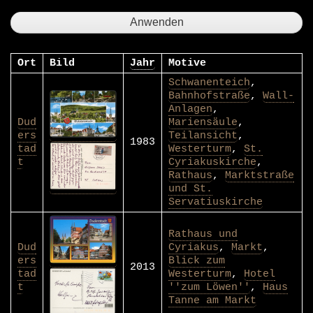
Ort
Bild
Jahr
Motive
Schwanenteich
,
Bahnhofstraße
,
Wall-
Anlagen
,
Dud
Mariensäule
,
ers
Teilansicht
,
1983
tad
Westerturm
,
St.
t
Cyriakuskirche
,
Rathaus
,
Marktstraße
und St.
Servatiuskirche
Rathaus und
Dud
Cyriakus
,
Markt
,
ers
Blick zum
2013
tad
Westerturm
,
Hotel
t
''zum Löwen''
,
Haus
Tanne am Markt