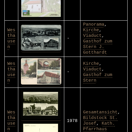
Panorama
,
Wes
Kirche
,
tha
Viaduct
,
-
use
Gasthof zum
n
Stern J.
Gotthardt
Wes
Kirche
,
tha
Viaduct
,
-
use
Gasthof zum
n
Stern
Wes
Gesamtansicht
,
tha
Bildstock St.
1978
use
Josef
,
Kath.
n
Pfarrhaus