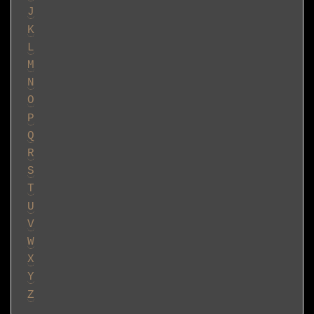
J
K
L
M
N
O
P
Q
R
S
T
U
V
W
X
Y
Z