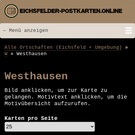
Direkt
zum
Inhalt
— Menü anzeigen
Menü
Startseite
Neu hinzugefügt
Postkarten
Bildarchiv
Videos
Suche
Kontakt
Links
Spende
Alle Ortschaften (Eichsfeld + Umgebung)
Pfadnavigation
W
Westhausen
Westhausen
Bild anklicken, um zur Karte zu
gelangen. Motivtext anklicken, um die
Motivübersicht aufzurufen.
Karten pro Seite