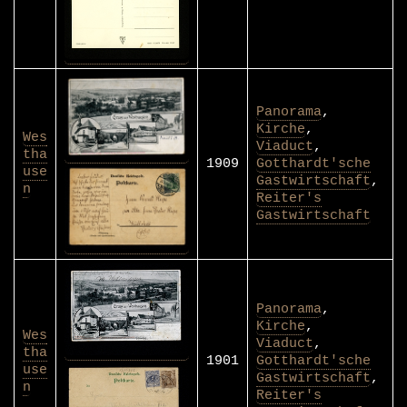
Panorama
,
Kirche
,
Wes
Viaduct
,
tha
1909
Gotthardt'sche
use
Gastwirtschaft
,
n
Reiter's
Gastwirtschaft
Panorama
,
Kirche
,
Wes
Viaduct
,
tha
1901
Gotthardt'sche
use
Gastwirtschaft
,
n
Reiter's