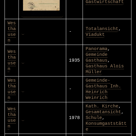
Gastwirtschaft
Wes
tha
Totalansicht
,
-
use
Viadukt
n
Panorama
,
Wes
Gemeinde
tha
1935
Gasthaus
,
use
Gasthaus Alois
n
Müller
Wes
Gemeinde-
tha
Gasthaus Inh.
-
use
Heinrich
n
Weinrich
Kath. Kirche
,
Wes
Gesamtansicht
,
tha
1978
Schule
,
use
Konsumgaststätt
n
e