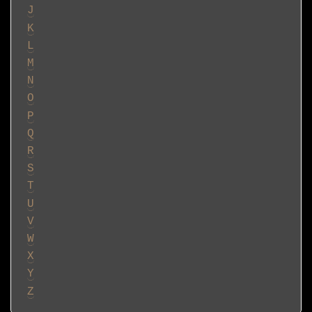
J
K
L
M
N
O
P
Q
R
S
T
U
V
W
X
Y
Z