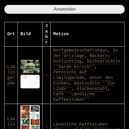
J
a
Ort
Bild
Motive
h
r
Dorfgemeinschaftshaus
,
In
der Ortslage
,
Bäckerei
Schlichting
,
Dichterstätte
Lim
''Sarah Kirsch''
,
lin
Fernsicht auf
-
ger
Limlingerode
,
Unter den
ode
Eichen
,
Gaststätte ''Zur
Linde''
,
Glockenstuhl
,
Café ''Ländliche
Kaffeestuben''
Lim
lin
Ländliche Kaffestuben
-