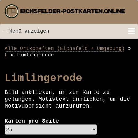
Direkt
zum
Inhalt
— Menü anzeigen
Menü
Startseite
Neu hinzugefügt
Postkarten
Bildarchiv
Videos
Suche
Kontakt
Links
Spende
Alle Ortschaften (Eichsfeld + Umgebung)
Pfadnavigation
L
Limlingerode
Limlingerode
Bild anklicken, um zur Karte zu
gelangen. Motivtext anklicken, um die
Motivübersicht aufzurufen.
Karten pro Seite