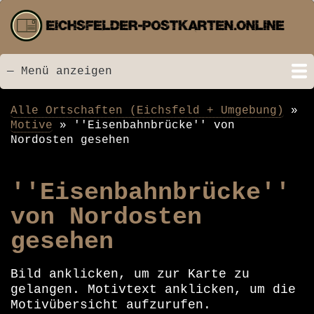
Direkt
zum
Inhalt
— Menü anzeigen
Menü
Startseite
Neu hinzugefügt
Postkarten
Bildarchiv
Videos
Suche
Kontakt
Links
Spende
Alle Ortschaften (Eichsfeld + Umgebung)
Pfadnavigation
Motive
''Eisenbahnbrücke'' von
Nordosten gesehen
''Eisenbahnbrücke''
von Nordosten
gesehen
Bild anklicken, um zur Karte zu
gelangen. Motivtext anklicken, um die
Motivübersicht aufzurufen.