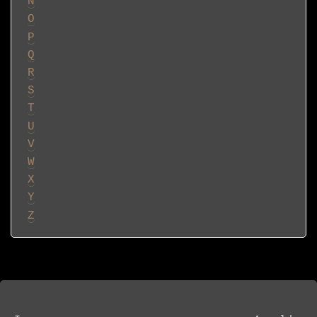
N
O
P
Q
R
S
T
U
V
W
X
Y
Z