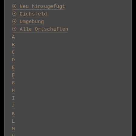
Postkarten
⦿ Neu hinzugefügt
⦿ Eichsfeld
⦿ Umgebung
⦿ Alle Ortschaften
A
B
C
D
E
F
G
H
I
J
K
L
M