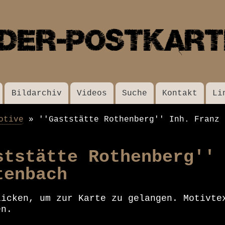
Direkt
zum
Inhalt
Bildarchiv
Videos
Suche
Kontakt
Li
otive
''Gaststätte Rothenberg'' Inh. Franz 
ststätte Rothenberg''
tenbach
licken, um zur Karte zu gelangen. Motivte
en.