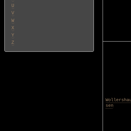
U
V
W
X
Y
Z
Wollersha
sen