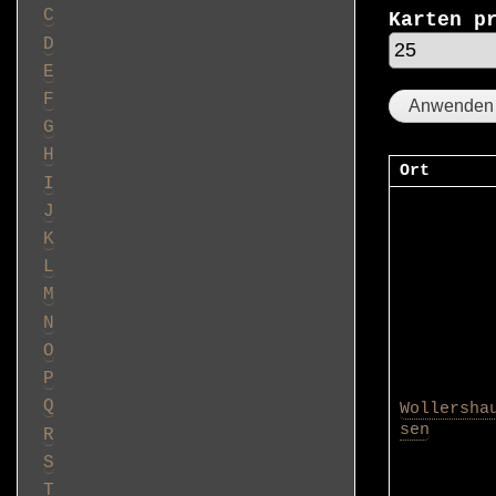
C
Karten p
D
E
F
G
H
Ort
I
J
K
L
M
N
O
P
Q
Wollersha
sen
R
S
T