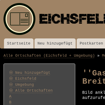
Startseite
Neu hinzugefügt
Postkarten
Menü
Alle Ortschaften (Eichsfeld + Umgebung)
M
Pfadnavigation
Postkarten
''Ga
⦿ Neu hinzugefügt
⦿ Eichsfeld
Brei
⦿ Umgebung
⦿ Alle Ortschaften
Bild ank
A
aufzuruf
B