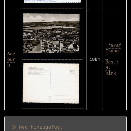
''Graf
Isang'
See
'
bur
1964
Bes.:
g
H.
Rink
Postkarten
⦿ Neu hinzugefügt