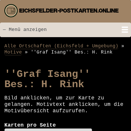
Direkt
zum
Inhalt
— Menü anzeigen
Menü
Startseite
Neu hinzugefügt
Postkarten
Bildarchiv
Videos
Suche
Kontakt
Links
Spende
Alle Ortschaften (Eichsfeld + Umgebung)
Pfadnavigation
Motive
''Graf Isang'' Bes.: H. Rink
''Graf Isang''
Bes.: H. Rink
Bild anklicken, um zur Karte zu
gelangen. Motivtext anklicken, um die
Motivübersicht aufzurufen.
Karten pro Seite