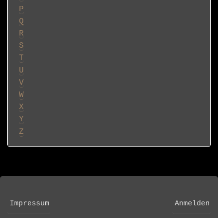
P
Q
R
S
T
U
V
W
X
Y
Z
Impressum
Anmelden
FOOTER
USER
MENU
ACCOUNT