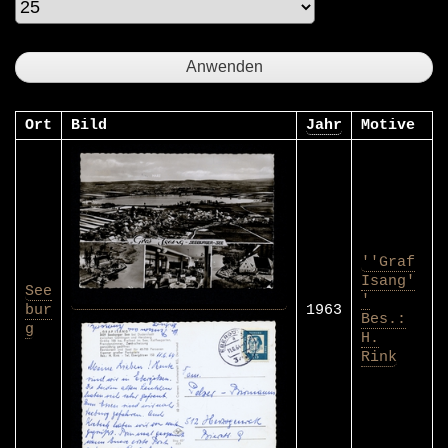
Ort
Bild
Jahr
Motive
''Graf
Isang'
See
'
bur
1963
Bes.:
g
H.
Rink