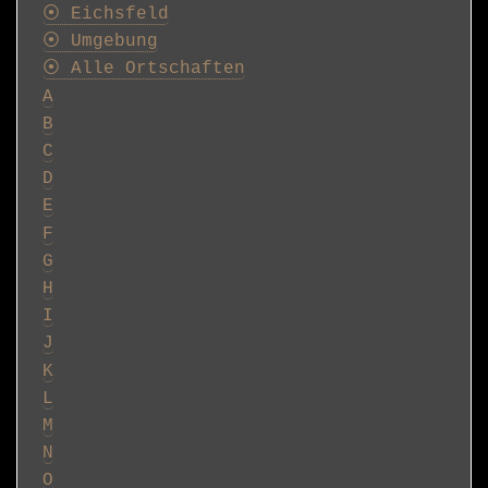
⦿ Eichsfeld
⦿ Umgebung
⦿ Alle Ortschaften
A
B
C
D
E
F
G
H
I
J
K
L
M
N
O