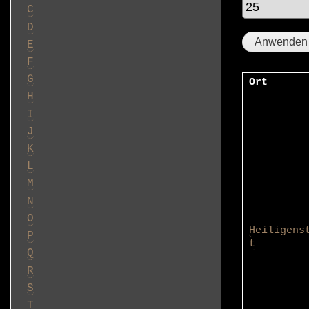
C
D
E
F
G
Ort
H
I
J
K
L
M
N
O
Heiligens
P
t
Q
R
S
T