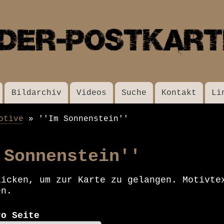
Direkt
zum
Inhalt
Bildarchiv
Videos
Suche
Kontakt
Li
otive
''Im Sonnenstein''
 Sonnenstein''
licken, um zur Karte zu gelangen. Motivte
en.
ro Seite