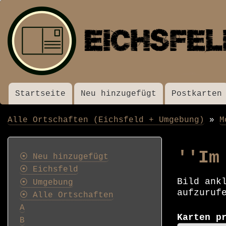
Startseite
Neu hinzugefügt
Postkarten
Menü
Alle Ortschaften (Eichsfeld + Umgebung)
M
Pfadnavigation
Postkarten
''Im
⦿ Neu hinzugefügt
⦿ Eichsfeld
Bild ank
⦿ Umgebung
aufzuruf
⦿ Alle Ortschaften
A
Karten p
B