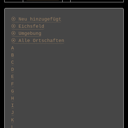
Postkarten
⦿ Neu hinzugefügt
⦿ Eichsfeld
⦿ Umgebung
⦿ Alle Ortschaften
A
B
C
D
E
F
G
H
I
J
K
L