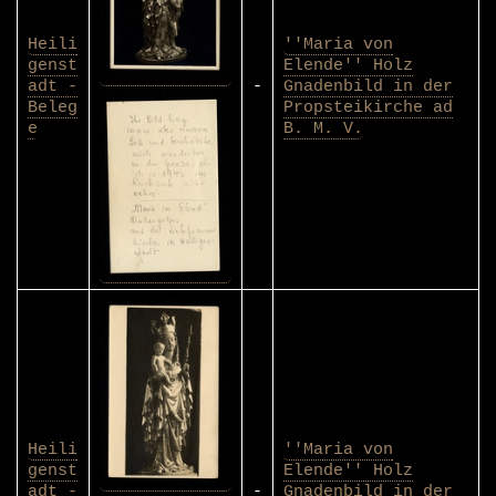
Heili
''Maria von
genst
Elende'' Holz
adt -
-
Gnadenbild in der
Beleg
Propsteikirche ad
e
B. M. V.
Heili
''Maria von
genst
Elende'' Holz
adt -
-
Gnadenbild in der