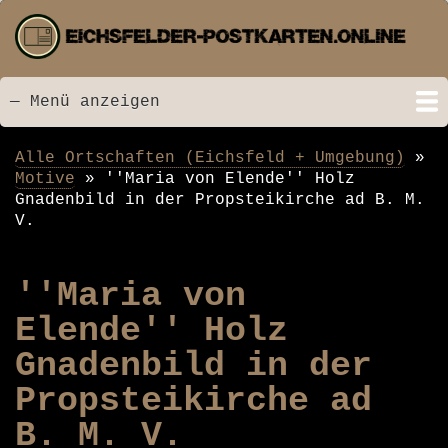
Direkt
zum
Inhalt
— Menü anzeigen
Menü
Startseite
Neu hinzugefügt
Postkarten
Bildarchiv
Videos
Suche
Kontakt
Links
Spende
Alle Ortschaften (Eichsfeld + Umgebung)
Pfadnavigation
Motive
''Maria von Elende'' Holz
Gnadenbild in der Propsteikirche ad B. M.
V.
''Maria von
Elende'' Holz
Gnadenbild in der
Propsteikirche ad
B. M. V.