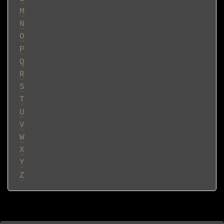
M
N
O
P
Q
R
S
T
U
V
W
X
Y
Z