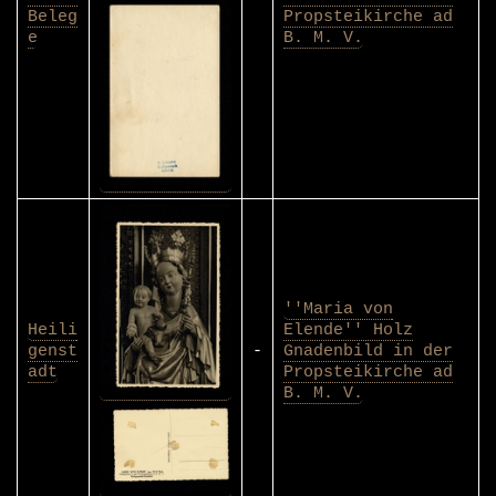
Beleg
Propsteikirche ad
e
B. M. V.
''Maria von
Heili
Elende'' Holz
genst
-
Gnadenbild in der
adt
Propsteikirche ad
B. M. V.