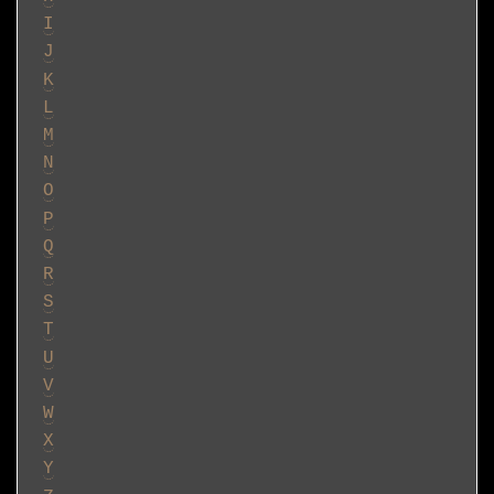
I
J
K
L
M
N
O
P
Q
R
S
T
U
V
W
X
Y