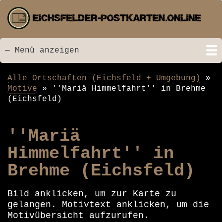
Direkt
zum
Inhalt
— Menü anzeigen
Menü
Startseite
Neu hinzugefügt
Postkarten
Bildarchiv
Videos
Suche
Kontakt
Links
Spende
Alle Ortschaften (Eichsfeld + Umgebung)
Pfadnavigation
Motive
''Mariä Himmelfahrt'' in Brehme
(Eichsfeld)
''Mariä
Himmelfahrt'' in
Brehme (Eichsfeld)
Bild anklicken, um zur Karte zu
gelangen. Motivtext anklicken, um die
Motivübersicht aufzurufen.