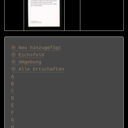
Postkarten
⦿ Neu hinzugefügt
⦿ Eichsfeld
⦿ Umgebung
⦿ Alle Ortschaften
A
B
C
D
E
F
G
H