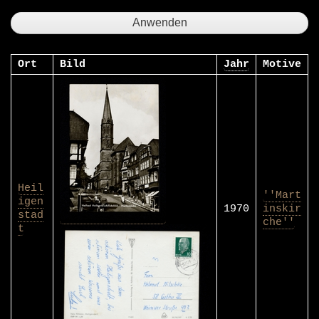
Ort
Bild
Jahr
Motive
Heil
''Mart
igen
1970
inskir
stad
che''
t