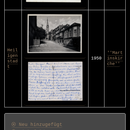
Heil
''Mart
igen
1950
inskir
stad
che''
t
Postkarten
⦿ Neu hinzugefügt