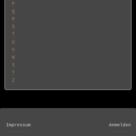
P
Q
R
S
T
U
V
W
X
Y
Z
Impressum
Anmelden
FOOTER
USER
MENU
ACCOUNT