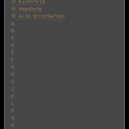
⦿ Eichsfeld
⦿ Umgebung
⦿ Alle Ortschaften
A
B
C
D
E
F
G
H
I
J
K
L
M
N
O