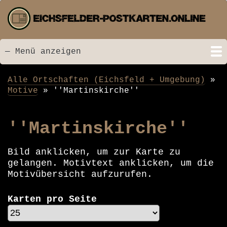
Direkt
zum
Inhalt
— Menü anzeigen
Menü
Startseite
Neu hinzugefügt
Postkarten
Bildarchiv
Videos
Suche
Kontakt
Links
Spende
Alle Ortschaften (Eichsfeld + Umgebung)
Pfadnavigation
Motive
''Martinskirche''
''Martinskirche''
Bild anklicken, um zur Karte zu
gelangen. Motivtext anklicken, um die
Motivübersicht aufzurufen.
Karten pro Seite