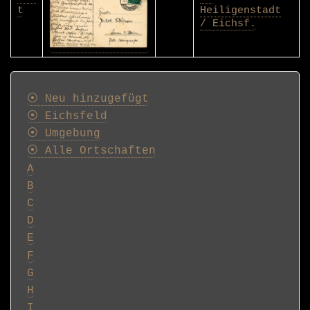
t
Heiligenstadt
/ Eichsf.
Postkarten
⦿ Neu hinzugefügt
⦿ Eichsfeld
⦿ Umgebung
⦿ Alle Ortschaften
A
B
C
D
E
F
G
H
I