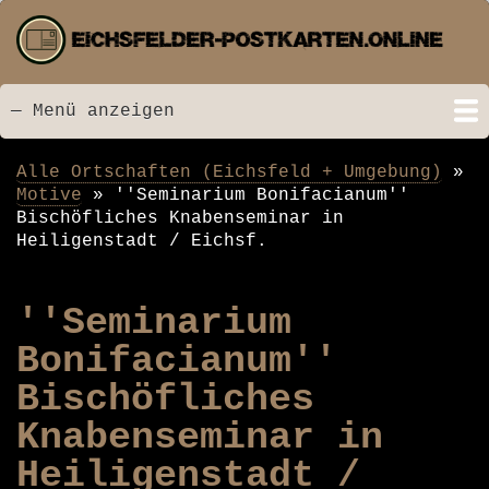
Direkt
zum
Inhalt
— Menü anzeigen
Menü
Startseite
Neu hinzugefügt
Postkarten
Bildarchiv
Videos
Suche
Kontakt
Links
Spende
Alle Ortschaften (Eichsfeld + Umgebung)
Pfadnavigation
Motive
''Seminarium Bonifacianum''
Bischöfliches Knabenseminar in
Heiligenstadt / Eichsf.
''Seminarium
Bonifacianum''
Bischöfliches
Knabenseminar in
Heiligenstadt /