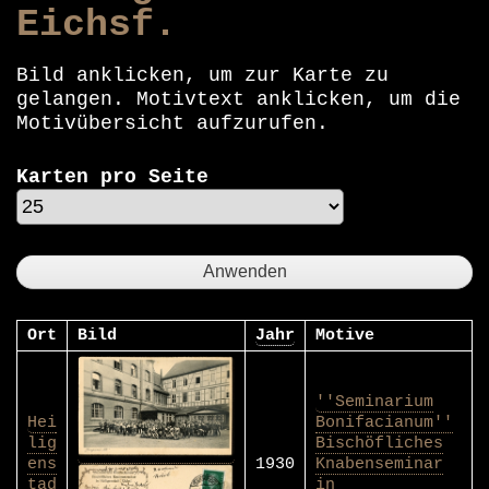
Eichsf.
Bild anklicken, um zur Karte zu
gelangen. Motivtext anklicken, um die
Motivübersicht aufzurufen.
Karten pro Seite
Ort
Bild
Jahr
Motive
''Seminarium
Hei
Bonifacianum''
lig
Bischöfliches
ens
1930
Knabenseminar
tad
in