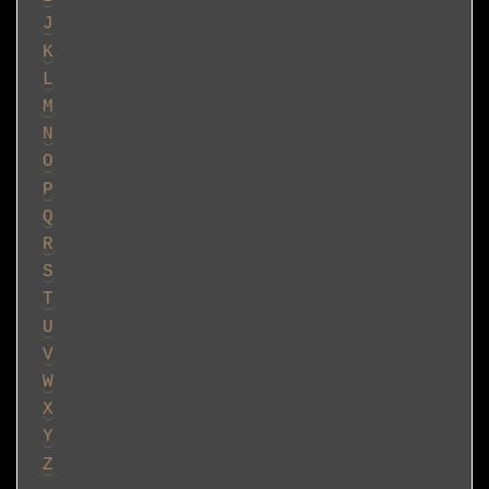
J
K
L
M
N
O
P
Q
R
S
T
U
V
W
X
Y
Z