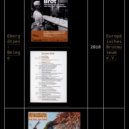
Eberg
Europä
ötzen
isches
-
2018
Brotmu
Beleg
seum
e
e.V.