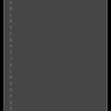
A
B
C
D
E
F
G
H
I
J
K
L
M
N
O
P
Q
R