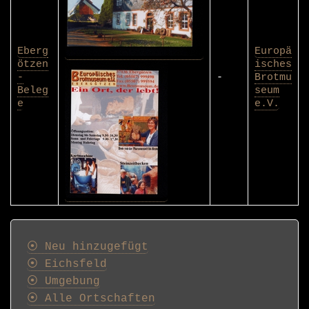
Eberg
Europä
ötzen
isches
-
-
Brotmu
Beleg
seum
e
e.V.
Postkarten
⦿ Neu hinzugefügt
⦿ Eichsfeld
⦿ Umgebung
⦿ Alle Ortschaften