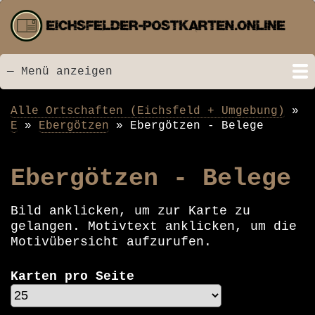
Direkt
zum
Inhalt
— Menü anzeigen
Menü
Startseite
Neu hinzugefügt
Postkarten
Bildarchiv
Videos
Suche
Kontakt
Links
Spende
Alle Ortschaften (Eichsfeld + Umgebung)
Pfadnavigation
E
Ebergötzen
Ebergötzen - Belege
Ebergötzen - Belege
Bild anklicken, um zur Karte zu
gelangen. Motivtext anklicken, um die
Motivübersicht aufzurufen.
Karten pro Seite