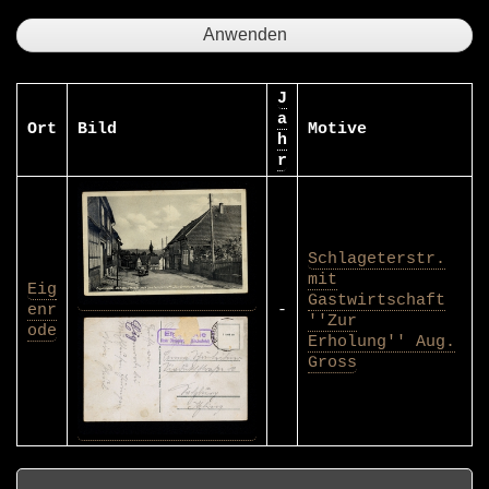
J
a
Ort
Bild
Motive
h
r
Schlageterstr.
mit
Eig
Gastwirtschaft
enr
-
''Zur
ode
Erholung'' Aug.
Gross