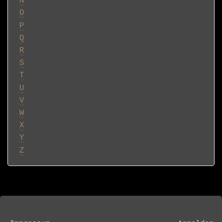
N
O
P
Q
R
S
T
U
V
W
X
Y
Z