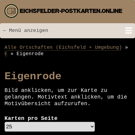
Direkt
zum
Inhalt
— Menü anzeigen
Menü
Startseite
Neu hinzugefügt
Postkarten
Bildarchiv
Videos
Suche
Kontakt
Links
Spende
Alle Ortschaften (Eichsfeld + Umgebung)
Pfadnavigation
E
Eigenrode
Eigenrode
Bild anklicken, um zur Karte zu
gelangen. Motivtext anklicken, um die
Motivübersicht aufzurufen.
Karten pro Seite