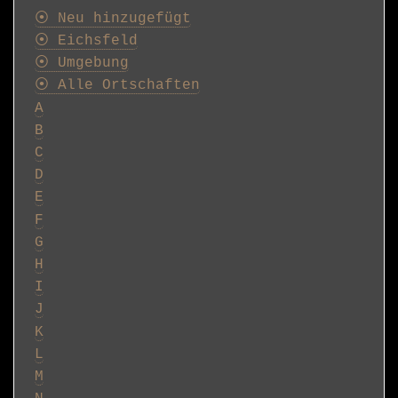
Postkarten
⦿ Neu hinzugefügt
⦿ Eichsfeld
⦿ Umgebung
⦿ Alle Ortschaften
A
B
C
D
E
F
G
H
I
J
K
L
M