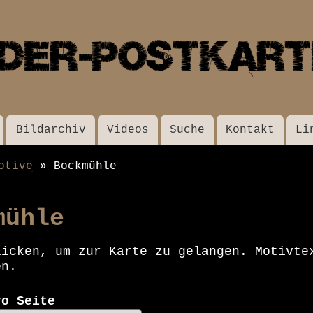
Direkt
zum
Inhalt
Bildarchiv
Videos
Suche
Kontakt
Li
otive
Bockmühle
mühle
licken, um zur Karte zu gelangen. Motivte
en.
ro Seite