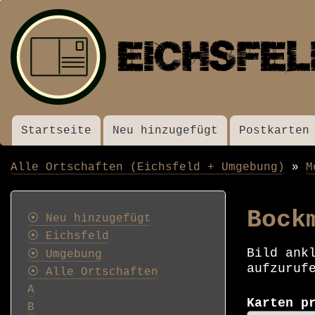
Startseite
Neu hinzugefügt
Postkarten
Menü
Alle Ortschaften (Eichsfeld + Umgebung)
M
Pfadnavigation
Postkarten
Bock
⦿ Neu hinzugefügt
⦿ Eichsfeld
Bild ank
⦿ Umgebung
aufzuruf
⦿ Alle Ortschaften
A
Karten p
B