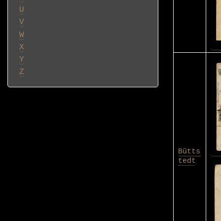
U
V
W
X
Y
Z
Bütts
tedt