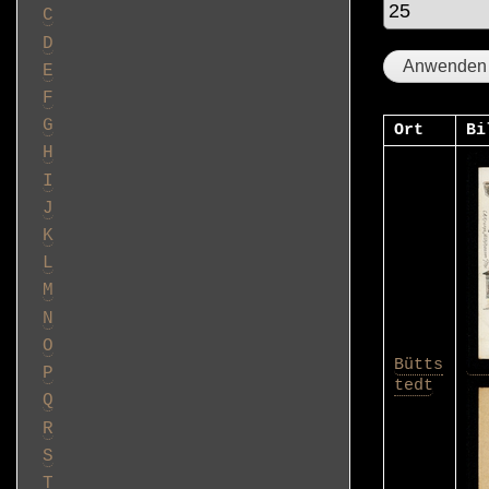
C
D
E
F
G
Ort
Bi
H
I
J
K
L
M
N
O
Bütts
P
tedt
Q
R
S
T