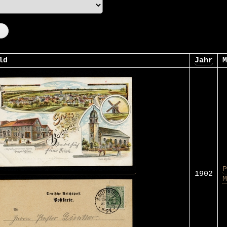
ld
Jahr
M
P
1902
M