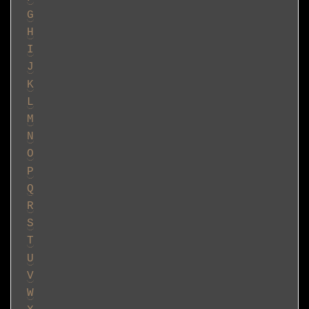
G
H
I
J
K
L
M
N
O
P
Q
R
S
T
U
V
W