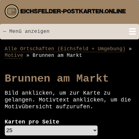
Direkt
zum
Inhalt
— Menü anzeigen
Menü
Startseite
Neu hinzugefügt
Postkarten
Bildarchiv
Videos
Suche
Kontakt
Links
Spende
Alle Ortschaften (Eichsfeld + Umgebung)
Pfadnavigation
Motive
Brunnen am Markt
Brunnen am Markt
Bild anklicken, um zur Karte zu
gelangen. Motivtext anklicken, um die
Motivübersicht aufzurufen.
Karten pro Seite