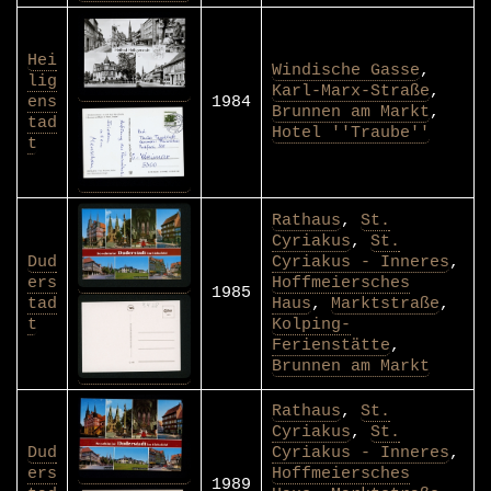
Hei
Windische Gasse
,
lig
Karl-Marx-Straße
,
ens
1984
Brunnen am Markt
,
tad
Hotel ''Traube''
t
Rathaus
,
St.
Cyriakus
,
St.
Dud
Cyriakus - Inneres
,
ers
Hoffmeiersches
1985
tad
Haus
,
Marktstraße
,
t
Kolping-
Ferienstätte
,
Brunnen am Markt
Rathaus
,
St.
Cyriakus
,
St.
Dud
Cyriakus - Inneres
,
ers
Hoffmeiersches
1989