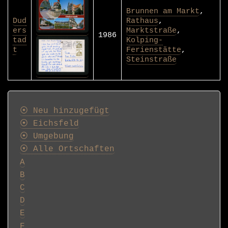
Brunnen am Markt
,
Dud
Rathaus
,
ers
Marktstraße
,
1986
tad
Kolping-
t
Ferienstätte
,
Steinstraße
Postkarten
⦿ Neu hinzugefügt
⦿ Eichsfeld
⦿ Umgebung
⦿ Alle Ortschaften
A
B
C
D
E
F