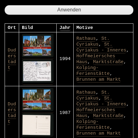
Ort
Bild
Jahr
Motive
Rathaus
,
St.
Cyriakus
,
St.
Dud
Cyriakus - Inneres
,
ers
Hoffmeiersches
1994
tad
Haus
,
Marktstraße
,
t
Kolping-
Ferienstätte
,
Brunnen am Markt
Rathaus
,
St.
Cyriakus
,
St.
Dud
Cyriakus - Inneres
,
ers
Hoffmeiersches
1987
tad
Haus
,
Marktstraße
,
t
Kolping-
Ferienstätte
,
Brunnen am Markt