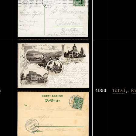
n
1903
Total
,
K