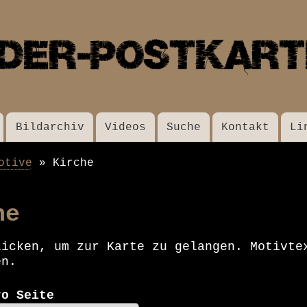
Direkt
zum
Inhalt
Bildarchiv
Videos
Suche
Kontakt
Li
otive
Kirche
he
licken, um zur Karte zu gelangen. Motivte
en.
ro Seite