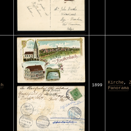
Kirche
,
ch
1899
Panorama