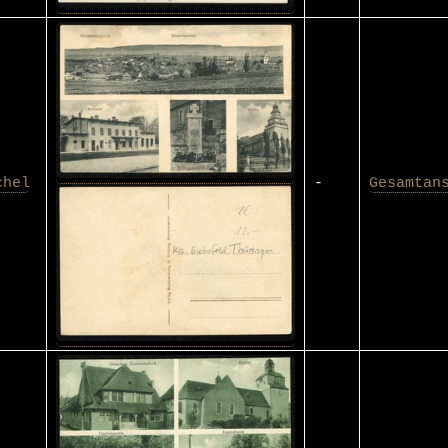
chel
-
Gesamtan