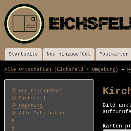
Startseite
Neu hinzugefügt
Postkarten
Menü
Alle Ortschaften (Eichsfeld + Umgebung)
M
Pfadnavigation
Postkarten
Kirc
⦿ Neu hinzugefügt
⦿ Eichsfeld
Bild ank
⦿ Umgebung
aufzuruf
⦿ Alle Ortschaften
A
Karten p
B