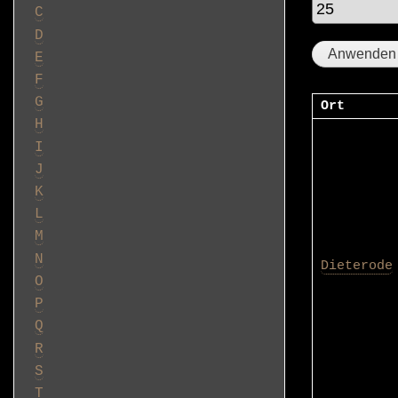
C
D
E
F
G
Ort
H
I
J
K
L
M
N
Dieterode
O
P
Q
R
S
T