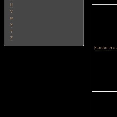
U
V
W
X
Y
Z
Niederors