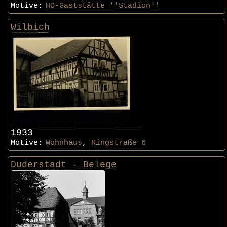
Motive:
HO-Gaststätte ''Stadion''
Wilbich
1933
Motive:
Wohnhaus
,
Ringstraße 6
Duderstadt - Belege