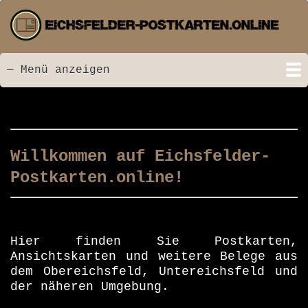
Direkt
zum
Inhalt
— Menü anzeigen
Menü
Startseite
Neu hinzugefügt
Postkarten
Bildarchiv
Videos
Suche
Kontakt
Links
Spende
Willkommen auf Eichsfelder-
Postkarten.online!
Hier finden Sie Postkarten,
Ansichtskarten und weitere Belege aus
dem Obereichsfeld, Untereichsfeld und
der näheren Umgebung.