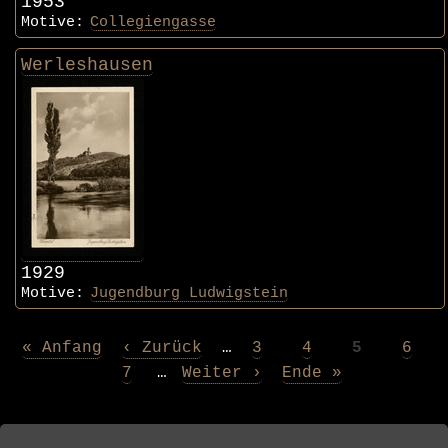
1953
Motive:
Collegiengasse
Werleshausen
1929
Motive:
Jugendburg Ludwigstein
Erste
« Anfang
Vorherige
‹ Zurück
…
Page
3
Page
4
Page
5
Page
6
Seitennummerierung
Seite
Seite
Page
7
…
Nächste
Weiter ›
Letzte
Ende »
Seite
Seite