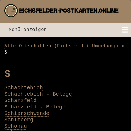
Direkt
zum
Inhalt
— Menü anzeigen
Menü
Startseite
Neu hinzugefügt
Postkarten
Bildarchiv
Videos
Suche
Kontakt
Links
Spende
Alle Ortschaften (Eichsfeld + Umgebung)
Pfadnavigation
S
S
Schachtebich
Schachtebich - Belege
Scharzfeld
Scharzfeld - Belege
Schierschwende
Schimberg
Schönau