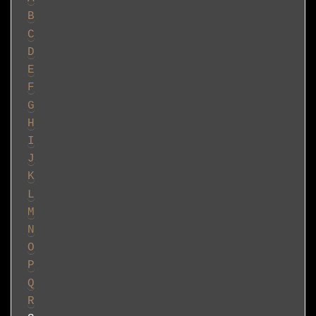
B
C
D
E
F
G
H
I
J
K
L
M
N
O
P
Q
R