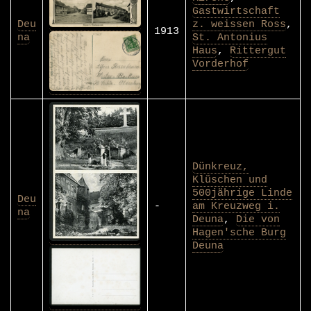
Gastwirtschaft
Deu
z. weissen Ross
,
1913
na
St. Antonius
Haus
,
Rittergut
Vorderhof
Dünkreuz,
Klüschen und
500jährige Linde
Deu
-
am Kreuzweg i.
na
Deuna
,
Die von
Hagen'sche Burg
Deuna