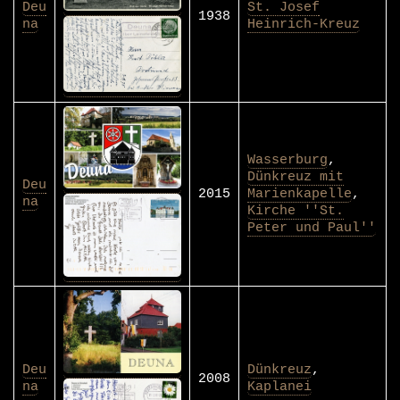
Deu
St. Josef
1938
na
Heinrich-Kreuz
Wasserburg
,
Dünkreuz mit
Deu
2015
Marienkapelle
,
na
Kirche ''St.
Peter und Paul''
Deu
Dünkreuz
,
2008
na
Kaplanei