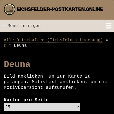
Direkt
zum
Inhalt
— Menü anzeigen
Menü
Startseite
Neu hinzugefügt
Postkarten
Bildarchiv
Videos
Suche
Kontakt
Links
Spende
Alle Ortschaften (Eichsfeld + Umgebung)
Pfadnavigation
D
Deuna
Deuna
Bild anklicken, um zur Karte zu
gelangen. Motivtext anklicken, um die
Motivübersicht aufzurufen.
Karten pro Seite