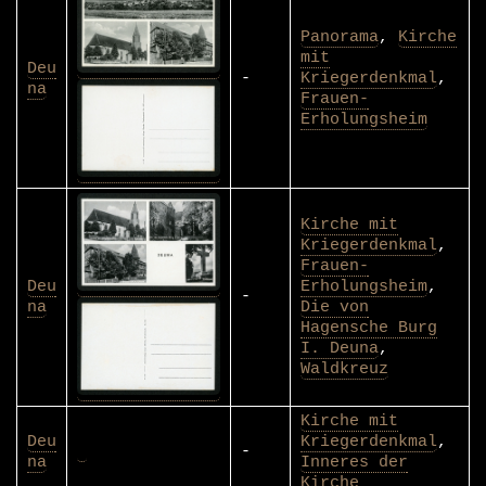
Panorama
,
Kirche
mit
Deu
-
Kriegerdenkmal
,
na
Frauen-
Erholungsheim
Kirche mit
Kriegerdenkmal
,
Frauen-
Deu
Erholungsheim
,
-
na
Die von
Hagensche Burg
I. Deuna
,
Waldkreuz
Kirche mit
Deu
Kriegerdenkmal
,
-
na
Inneres der
Kirche