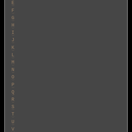
E
F
G
H
I
J
K
L
M
N
O
P
Q
R
S
T
U
V