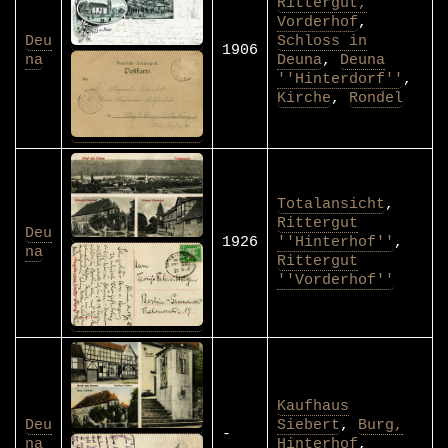
Rittergut,
Vorderhof
,
Deu
Schloss in
1906
na
Deuna
,
Deuna
''Hinterdorf''
,
Kirche
,
Rondel
Totalansicht
,
Rittergut
Deu
1926
''Hinterhof''
,
na
Rittergut
''Vorderhof''
Kaufhaus
Deu
Siebert
,
Burg,
-
na
Hinterhof
,