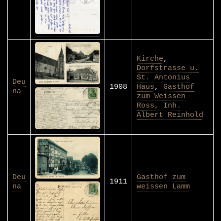
Kirche
,
Dorfstrasse u.
St. Antonius
Deu
1908
Haus
,
Gasthof
na
zum Weissen
Ross, Inh.
Albert Reinhold
Deu
Gasthof zum
1911
na
weissen Lamm