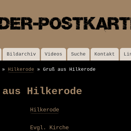
Direkt
zum
Inhalt
Bildarchiv
Videos
Suche
Kontakt
Li
Hilkerode
Gruß aus Hilkerode
 aus Hilkerode
Hilkerode
Evgl. Kirche