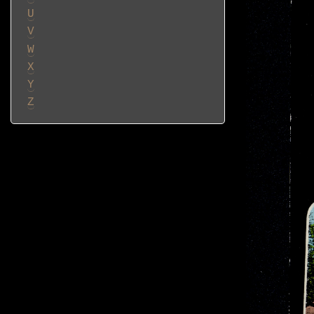
U
V
W
X
Y
Z