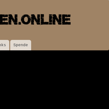
nks
Spende