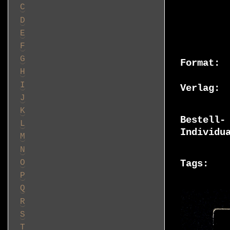
C
D
E
F
G
Format
H
I
Verlag
J
K
Bestell-
L
Individu
M
N
O
Tags
P
Q
R
S
T