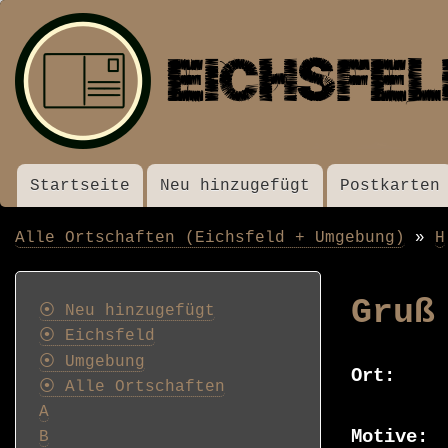
Startseite
Neu hinzugefügt
Postkarten
Menü
Alle Ortschaften (Eichsfeld + Umgebung)
H
Pfadnavigation
Postkarten
Gruß
⦿ Neu hinzugefügt
⦿ Eichsfeld
⦿ Umgebung
Ort
⦿ Alle Ortschaften
A
Motive
B