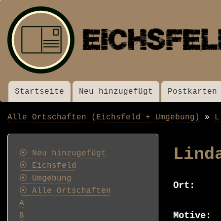
Startseite
Neu hinzugefügt
Postkarten
Menü
Alle Ortschaften (Eichsfeld + Umgebung)
L
Pfadnavigation
Postkarten
Lind
⦿ Neu hinzugefügt
⦿ Eichsfeld
⦿ Umgebung
Ort
⦿ Alle Ortschaften
A
Motive
B