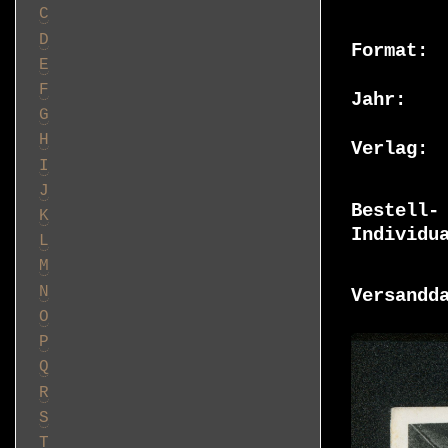
C
D
Format
E
F
Jahr
G
H
Verlag
I
J
Bestell-
K
Individu
L
M
N
Versandd
O
P
Q
R
S
T