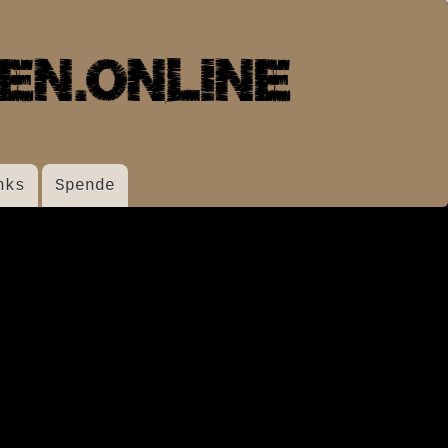
nks
Spende