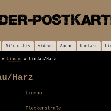
Direkt
zum
Inhalt
Bildarchiv
Videos
Suche
Kontakt
Li
Lindau
Lindau/Harz
au/Harz
Lindau
Fleckenstraße