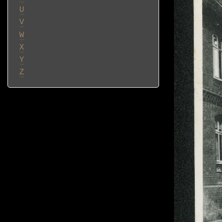
U
V
W
X
Y
Z