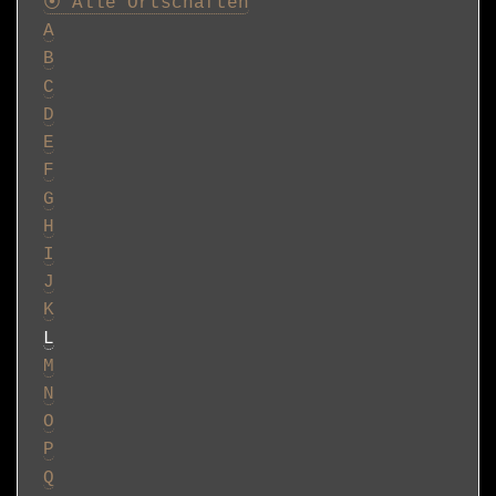
⦿ Alle Ortschaften
A
B
C
D
E
F
G
H
I
J
K
L
M
N
O
P
Q