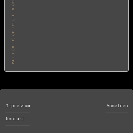
R
S
T
U
V
W
X
Y
Z
Impressum
Anmelden
FOOTER
USER
MENU
ACCOUNT
Kontakt
MENU