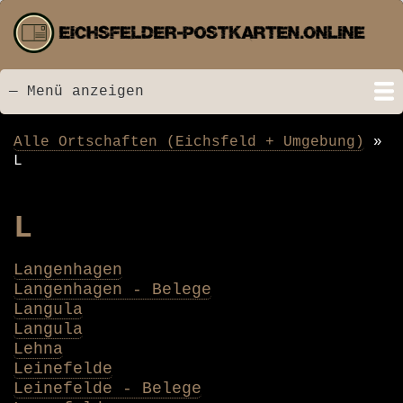
Direkt
zum
Inhalt
— Menü anzeigen
Menü
Startseite
Neu hinzugefügt
Postkarten
Bildarchiv
Videos
Suche
Kontakt
Links
Spende
Alle Ortschaften (Eichsfeld + Umgebung)
Pfadnavigation
L
L
Langenhagen
Langenhagen - Belege
Langula
Langula
Lehna
Leinefelde
Leinefelde - Belege