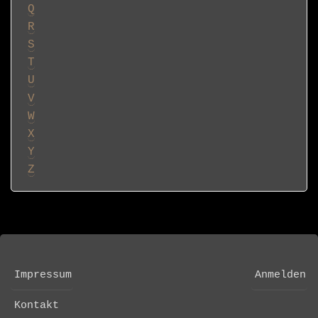
Q
R
S
T
U
V
W
X
Y
Z
Impressum
Anmelden
FOOTER
USER
MENU
ACCOUNT
Kontakt
MENU