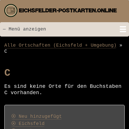
Direkt
zum
Inhalt
— Menü anzeigen
Menü
Startseite
Neu hinzugefügt
Postkarten
Bildarchiv
Videos
Suche
Kontakt
Links
Spende
Alle Ortschaften (Eichsfeld + Umgebung)
Pfadnavigation
C
C
Es sind keine Orte für den Buchstaben
C vorhanden.
Postkarten
⦿ Neu hinzugefügt
⦿ Eichsfeld