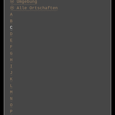
⦿ Umgebung
⦿ Alle Ortschaften
A
B
C
D
E
F
G
H
I
J
K
L
M
N
O
P