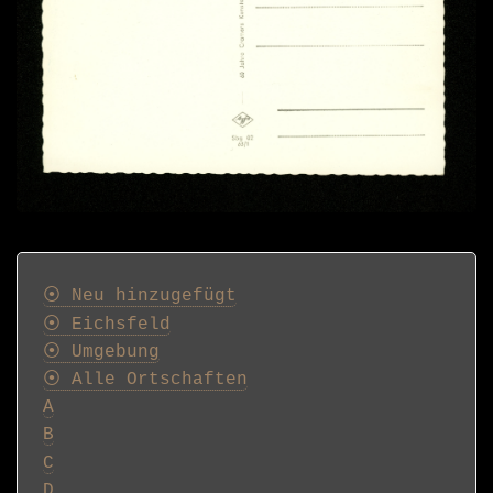
Postkarten
⦿ Neu hinzugefügt
⦿ Eichsfeld
⦿ Umgebung
⦿ Alle Ortschaften
A
B
C
D