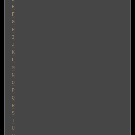
E
F
G
H
I
J
K
L
M
N
O
P
Q
R
S
T
U