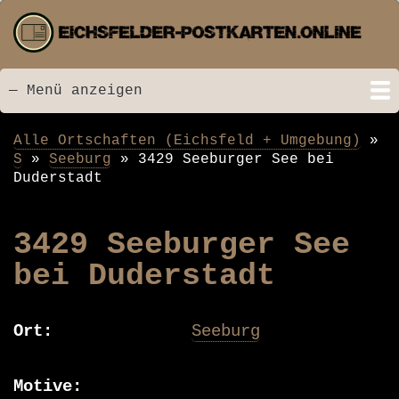
Direkt
zum
Inhalt
— Menü anzeigen
Menü
Startseite
Neu hinzugefügt
Postkarten
Bildarchiv
Videos
Suche
Kontakt
Links
Spende
Alle Ortschaften (Eichsfeld + Umgebung)
Pfadnavigation
S
Seeburg
3429 Seeburger See bei
Duderstadt
3429 Seeburger See
bei Duderstadt
Ort
Seeburg
Motive