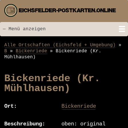
Direkt
zum
Inhalt
— Menü anzeigen
Menü
Startseite
Neu hinzugefügt
Postkarten
Bildarchiv
Videos
Suche
Kontakt
Links
Spende
Alle Ortschaften (Eichsfeld + Umgebung)
Pfadnavigation
B
Bickenriede
Bickenriede (Kr.
Mühlhausen)
Bickenriede (Kr.
Mühlhausen)
Ort
Bickenriede
Beschreibung
oben: original