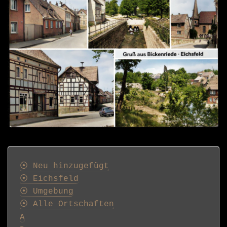
Postkarten
⦿ Neu hinzugefügt
⦿ Eichsfeld
⦿ Umgebung
⦿ Alle Ortschaften
A