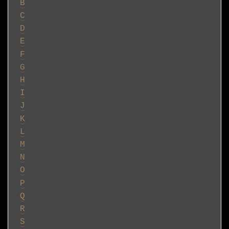
B
C
D
E
F
G
H
I
J
K
L
M
N
O
P
Q
R
S