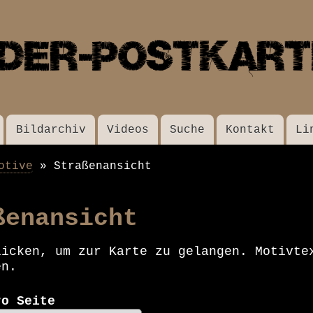
Direkt
zum
Inhalt
Bildarchiv
Videos
Suche
Kontakt
Li
otive
Straßenansicht
ßenansicht
licken, um zur Karte zu gelangen. Motivte
en.
ro Seite