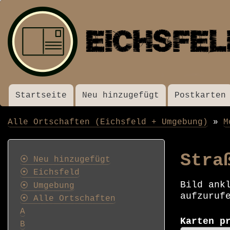
Startseite
Neu hinzugefügt
Postkarten
Menü
Alle Ortschaften (Eichsfeld + Umgebung)
M
Pfadnavigation
Postkarten
Stra
⦿ Neu hinzugefügt
⦿ Eichsfeld
Bild ank
⦿ Umgebung
aufzuruf
⦿ Alle Ortschaften
A
Karten p
B