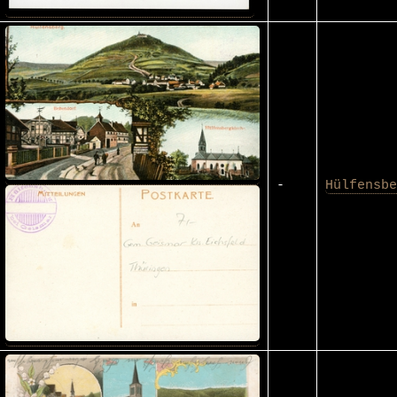
-
Hülfensbe