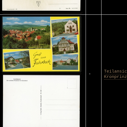
Teilansic
-
Kronprinz