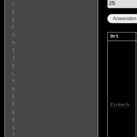
C
D
E
F
G
Ort
H
I
J
K
L
M
N
O
P
Einbeck
Q
R
S
T