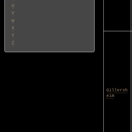
U
V
W
X
Y
Z
Gillersh
eim