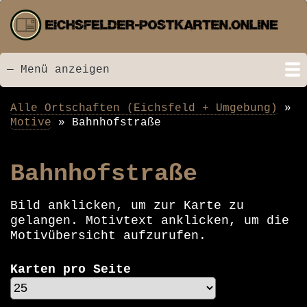
Direkt
zum
Inhalt
— Menü anzeigen
Menü
Startseite
Neu hinzugefügt
Postkarten
Bildarchiv
Videos
Suche
Kontakt
Links
Spende
Alle Ortschaften (Eichsfeld + Umgebung)
Pfadnavigation
Motive
Bahnhofstraße
Bahnhofstraße
Bild anklicken, um zur Karte zu
gelangen. Motivtext anklicken, um die
Motivübersicht aufzurufen.
Karten pro Seite