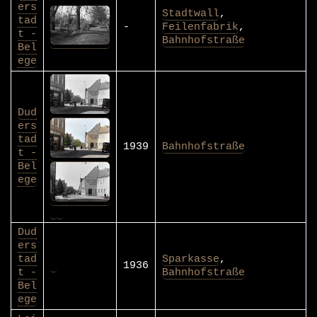
ers
Stadtwall
,
tad
-
Feilenfabrik
,
t -
Bahnhofstraße
Bel
ege
Dud
ers
tad
1939
Bahnhofstraße
t -
Bel
ege
Dud
ers
tad
Sparkasse
,
1936
t -
Bahnhofstraße
Bel
ege