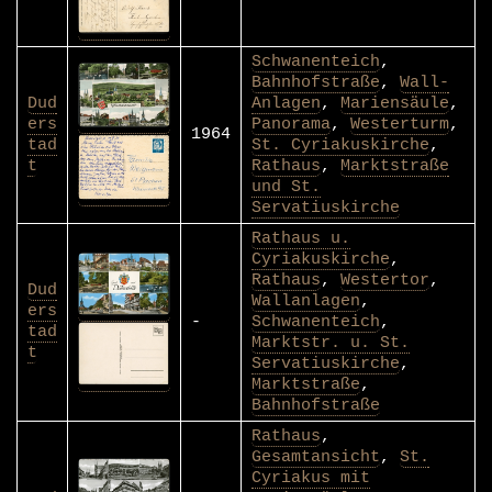
Schwanenteich
,
Bahnhofstraße
,
Wall-
Dud
Anlagen
,
Mariensäule
,
ers
Panorama
,
Westerturm
,
1964
tad
St. Cyriakuskirche
,
t
Rathaus
,
Marktstraße
und St.
Servatiuskirche
Rathaus u.
Cyriakuskirche
,
Rathaus
,
Westertor
,
Dud
Wallanlagen
,
ers
-
Schwanenteich
,
tad
Marktstr. u. St.
t
Servatiuskirche
,
Marktstraße
,
Bahnhofstraße
Rathaus
,
Gesamtansicht
,
St.
Cyriakus mit