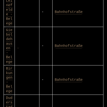
Lei
nef
eld
-
Bahnhofstraße
e -
Bel
ege
Gie
bol
deh
aus
-
Bahnhofstraße
en
-
Bel
ege
Bir
kun
gen
-
Bahnhofstraße
-
Bel
ege
Dud
ers
tad