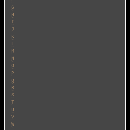
F
G
H
I
J
K
L
M
N
O
P
Q
R
S
T
U
V
W