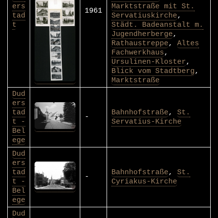
ers
Marktstraße mit St.
1961
tad
Servatiuskirche
,
t
Städt. Badeanstalt m.
Jugendherberge
,
Rathaustreppe
,
Altes
Fachwerkhaus
,
Ursulinen-Kloster
,
Blick vom Stadtberg
,
Marktstraße
Dud
ers
tad
Bahnhofstraße
,
St.
-
t -
Servatius-Kirche
Bel
ege
Dud
ers
tad
Bahnhofstraße
,
St.
-
t -
Cyriakus-Kirche
Bel
ege
Dud