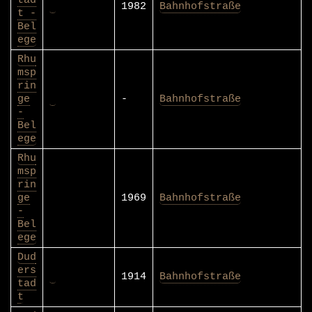
1982
Bahnhofstraße
t -
Bel
ege
Rhu
msp
rin
ge
-
Bahnhofstraße
-
Bel
ege
Rhu
msp
rin
ge
1969
Bahnhofstraße
-
Bel
ege
Dud
ers
1914
Bahnhofstraße
tad
t