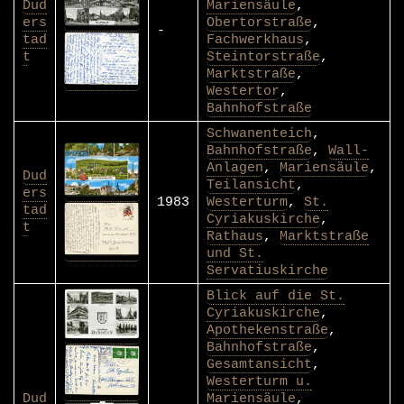
Dud
Mariensäule
,
ers
Obertorstraße
,
-
tad
Fachwerkhaus
,
t
Steintorstraße
,
Marktstraße
,
Westertor
,
Bahnhofstraße
Schwanenteich
,
Bahnhofstraße
,
Wall-
Anlagen
,
Mariensäule
,
Dud
Teilansicht
,
ers
1983
Westerturm
,
St.
tad
Cyriakuskirche
,
t
Rathaus
,
Marktstraße
und St.
Servatiuskirche
Blick auf die St.
Cyriakuskirche
,
Apothekenstraße
,
Bahnhofstraße
,
Gesamtansicht
,
Westerturm u.
Dud
Mariensäule
,