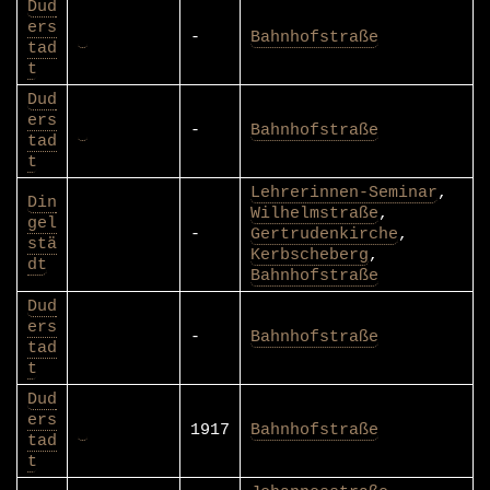
Dud
ers
-
Bahnhofstraße
tad
t
Dud
ers
-
Bahnhofstraße
tad
t
Lehrerinnen-Seminar
,
Din
Wilhelmstraße
,
gel
-
Gertrudenkirche
,
stä
Kerbscheberg
,
dt
Bahnhofstraße
Dud
ers
-
Bahnhofstraße
tad
t
Dud
ers
1917
Bahnhofstraße
tad
t