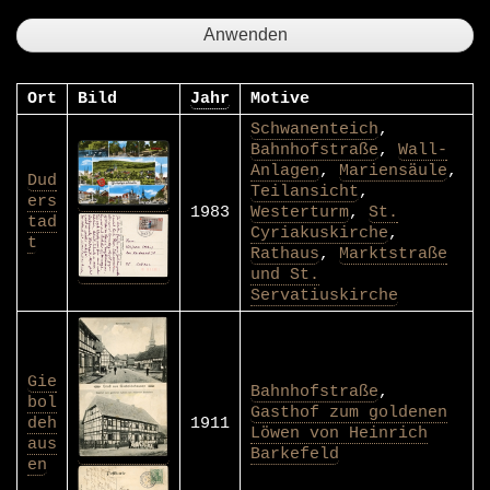
Ort
Bild
Jahr
Motive
Schwanenteich
,
Bahnhofstraße
,
Wall-
Anlagen
,
Mariensäule
,
Dud
Teilansicht
,
ers
1983
Westerturm
,
St.
tad
Cyriakuskirche
,
t
Rathaus
,
Marktstraße
und St.
Servatiuskirche
Gie
Bahnhofstraße
,
bol
Gasthof zum goldenen
deh
1911
Löwen von Heinrich
aus
Barkefeld
en