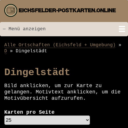
Direkt
zum
Inhalt
— Menü anzeigen
Menü
Startseite
Neu hinzugefügt
Postkarten
Bildarchiv
Videos
Suche
Kontakt
Links
Spende
Alle Ortschaften (Eichsfeld + Umgebung)
Pfadnavigation
D
Dingelstädt
Dingelstädt
Bild anklicken, um zur Karte zu
gelangen. Motivtext anklicken, um die
Motivübersicht aufzurufen.
Karten pro Seite