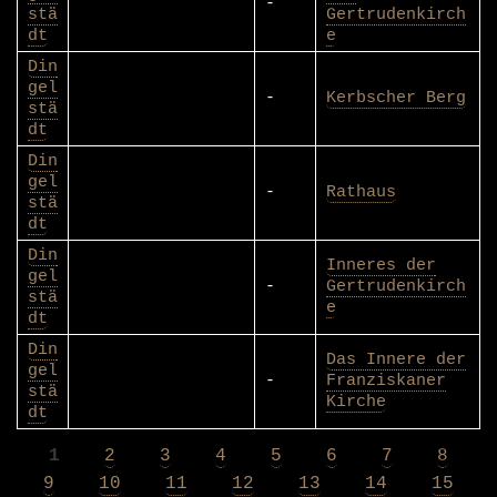
-
stä
Gertrudenkirch
dt
e
Din
gel
-
Kerbscher Berg
stä
dt
Din
gel
-
Rathaus
stä
dt
Din
Inneres der
gel
-
Gertrudenkirch
stä
e
dt
Din
Das Innere der
gel
-
Franziskaner
stä
Kirche
dt
Page
1
Page
2
Page
3
Page
4
Page
5
Page
6
Page
7
Page
8
Seitennummerierung
Page
9
Page
10
Page
11
Page
12
Page
13
Page
14
Page
15