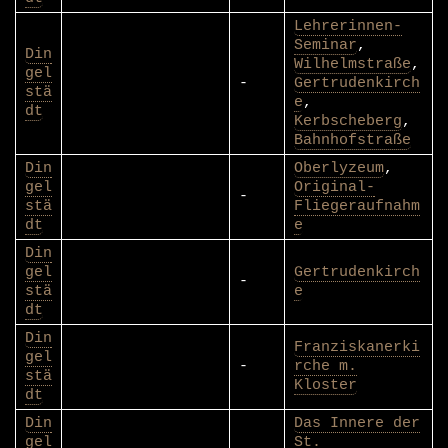
Lehrerinnen-
Seminar
,
Din
Wilhelmstraße
,
gel
-
Gertrudenkirch
stä
e
,
dt
Kerbscheberg
,
Bahnhofstraße
Din
Oberlyzeum
,
gel
Original-
-
stä
Fliegeraufnahm
dt
e
Din
gel
Gertrudenkirch
-
stä
e
dt
Din
Franziskanerki
gel
-
rche m.
stä
Kloster
dt
Din
Das Innere der
gel
St.