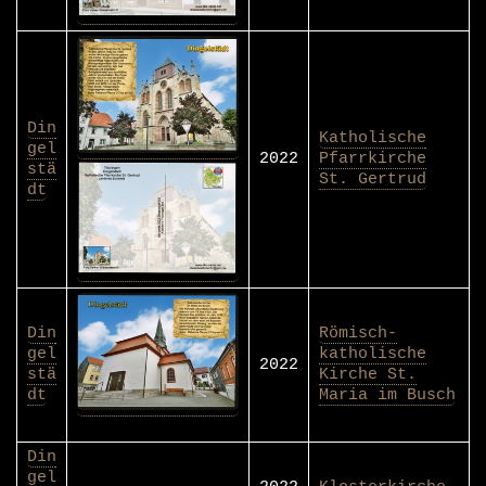
Din
Katholische
gel
2022
Pfarrkirche
stä
St. Gertrud
dt
Din
Römisch-
gel
katholische
2022
stä
Kirche St.
dt
Maria im Busch
Din
gel