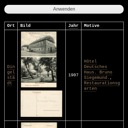
Ort
Bild
Jahr
Motive
Hôtel
Din
Deutsches
gel
Haus. Bruno
1907
stä
Siegemund.
,
dt
Restaurationsg
arten