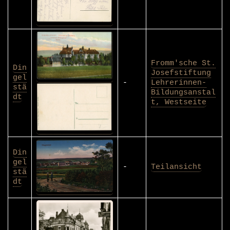
Fromm'sche St.
Din
Josefstiftung
gel
-
Lehrerinnen-
stä
Bildungsanstal
dt
t, Westseite
Din
gel
-
Teilansicht
stä
dt