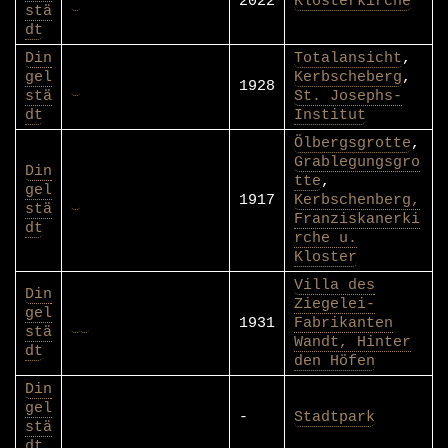
2022
Klosterkirche
stä
dt
Din
Totalansicht
,
gel
Kerbscheberg
,
1928
stä
St. Josephs-
dt
Institut
Ölbergsgrotte
,
Grablegungsgro
Din
tte
,
gel
1917
Kerbschenberg,
stä
Franziskanerki
dt
rche u.
Kloster
Villa des
Din
Ziegelei-
gel
1931
Fabrikanten
stä
Wandt, Hinter
dt
den Höfen
Din
gel
-
Stadtpark
stä
dt