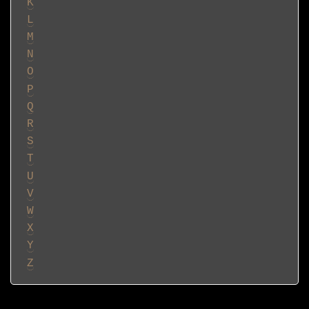
K
L
M
N
O
P
Q
R
S
T
U
V
W
X
Y
Z