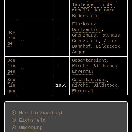
Taufengel in der
Kapelle der Burg
Bodenstein
Flurkreuz
,
Dorfzentrum
,
Hey
Grenzhaus
,
Rathaus
,
ero
-
Grenzstein
,
Alter
de
Bahnhof
,
Bildstock
,
Anger
Seu
Gesamtansicht
,
lin
-
Kirche
,
Bildstock
,
gen
Ehrenmal
Seu
Gesamtansicht
,
lin
1965
Kirche
,
Bildstock
,
gen
Ehrenmal
Postkarten
⦿ Neu hinzugefügt
⦿ Eichsfeld
⦿ Umgebung