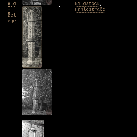
eld
Bildstock
,
-
-
Hahlestraße
Bel
ege