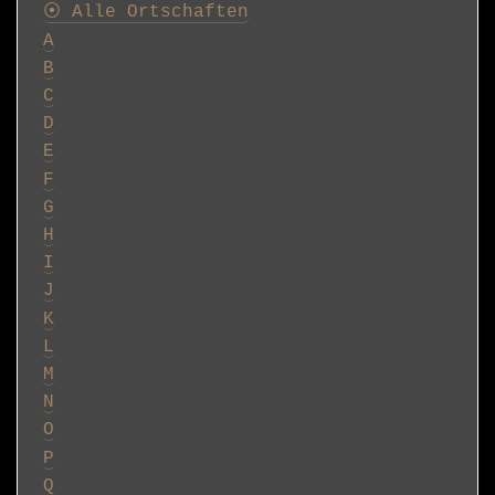
⦿ Alle Ortschaften
A
B
C
D
E
F
G
H
I
J
K
L
M
N
O
P
Q