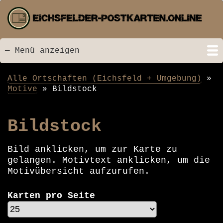
Direkt
zum
Inhalt
— Menü anzeigen
Menü
Startseite
Neu hinzugefügt
Postkarten
Bildarchiv
Videos
Suche
Kontakt
Links
Spende
Alle Ortschaften (Eichsfeld + Umgebung)
Pfadnavigation
Motive
Bildstock
Bildstock
Bild anklicken, um zur Karte zu
gelangen. Motivtext anklicken, um die
Motivübersicht aufzurufen.
Karten pro Seite