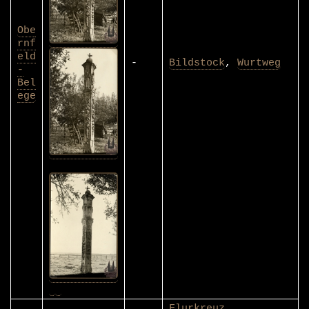
Obe
rnf
eld
-
Bildstock
,
Wurtweg
-
Bel
ege
Flurkreuz
,