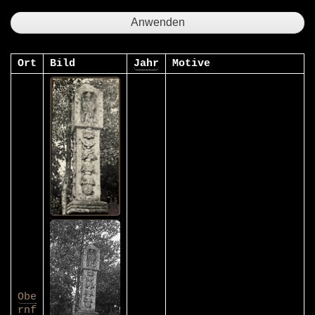
Ort
Bild
Jahr
Motive
Obe
rnf