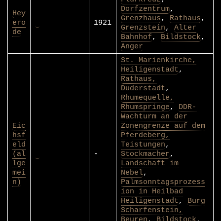
Dorfzentrum
,
Hey
Grenzhaus
,
Rathaus
,
ero
1921
Grenzstein
,
Alter
de
Bahnhof
,
Bildstock
,
Anger
St. Marienkirche,
Heiligenstadt
,
Rathaus,
Duderstadt
,
Rhumequelle,
Rhumspringe
,
DDR-
Wachturm an der
Eic
Zonengrenze auf dem
hsf
Pferdeberg,
eld
Teistungen
,
(al
-
Stockmacher
,
lge
Landschaft im
mei
Nebel
,
n)
Palmsonntagsprozess
ion in Heilbad
Heiligenstadt
,
Burg
Scharfenstein,
Beuren
,
Bildstock
,