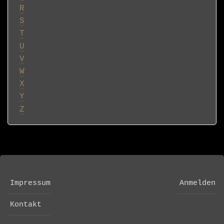
R
S
T
U
V
W
X
Y
Z
Impressum
Anmelden
FOOTER
USER
MENU
ACCOUNT
Kontakt
MENU