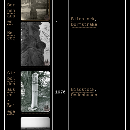
Ber
nsh
aus
Bildstock
,
en
-
Dorfstraße
-
Bel
ege
Gie
bol
deh
aus
Bildstock
,
1976
en
Dodenhusen
-
Bel
ege