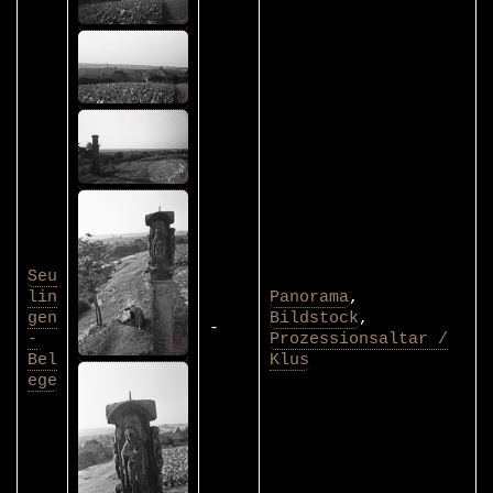
Seu
lin
Panorama
,
gen
Bildstock
,
-
-
Prozessionsaltar /
Bel
Klus
ege