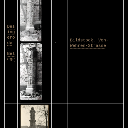
Des
ing
ero
Bildstock
,
Von-
de
-
Wehren-Strasse
-
Bel
ege