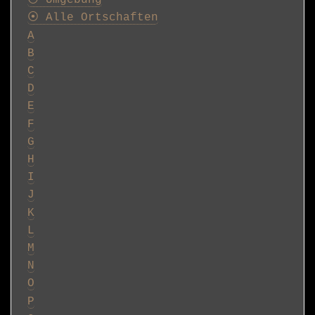
⦿ Umgebung
⦿ Alle Ortschaften
A
B
C
D
E
F
G
H
I
J
K
L
M
N
O
P