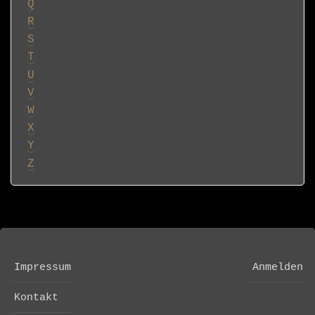
Q
R
S
T
U
V
W
X
Y
Z
Impressum
Anmelden
FOOTER
USER
MENU
ACCOUNT
Kontakt
MENU