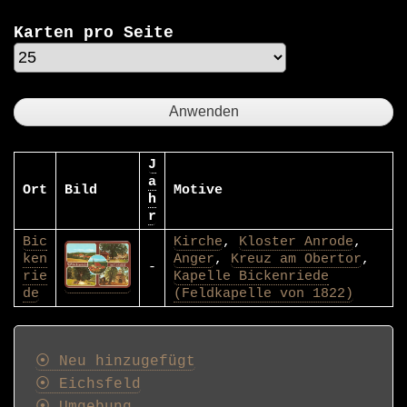
Karten pro Seite
J
a
Ort
Bild
Motive
h
r
Bic
Kirche
,
Kloster Anrode
,
ken
Anger
,
Kreuz am Obertor
,
-
rie
Kapelle Bickenriede
de
(Feldkapelle von 1822)
Postkarten
⦿ Neu hinzugefügt
⦿ Eichsfeld