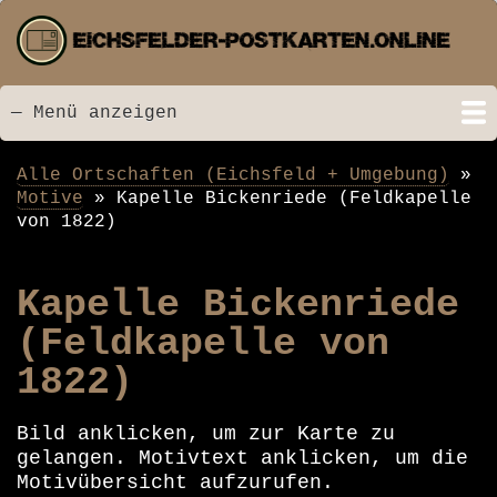
Direkt
zum
Inhalt
— Menü anzeigen
Menü
Startseite
Neu hinzugefügt
Postkarten
Bildarchiv
Videos
Suche
Kontakt
Links
Spende
Alle Ortschaften (Eichsfeld + Umgebung)
Pfadnavigation
Motive
Kapelle Bickenriede (Feldkapelle
von 1822)
Kapelle Bickenriede
(Feldkapelle von
1822)
Bild anklicken, um zur Karte zu
gelangen. Motivtext anklicken, um die
Motivübersicht aufzurufen.