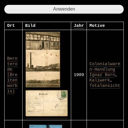
Ort
Bild
Jahr
Motive
Bern
tero
Colonialware
de
n-Handlung
(Bre
1909
Ignaz Born
,
iten
Kaliwerk
,
worb
Totalansicht
is)