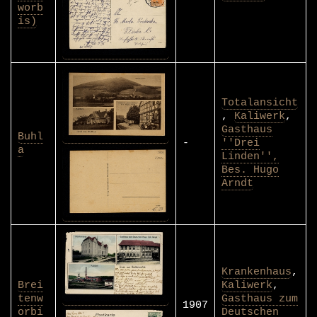
worb
is)
Totalansicht
,
Kaliwerk
,
Gasthaus
Buhl
-
''Drei
a
Linden'',
Bes. Hugo
Arndt
Krankenhaus
,
Brei
Kaliwerk
,
tenw
Gasthaus zum
1907
orbi
Deutschen