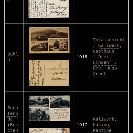
Totalansicht
,
Kaliwerk
,
Gasthaus
Buhl
1918
''Drei
a
Linden'',
Bes. Hugo
Arndt
Bern
tero
de
Kaliwerk
,
(Bre
1917
Kasino
,
iten
Kantine