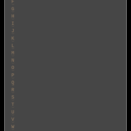
F
G
H
I
J
K
L
M
N
O
P
Q
R
S
T
U
V
W