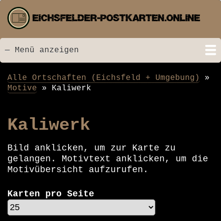
Direkt
zum
Inhalt
— Menü anzeigen
Menü
Startseite
Neu hinzugefügt
Postkarten
Bildarchiv
Videos
Suche
Kontakt
Links
Spende
Alle Ortschaften (Eichsfeld + Umgebung)
Pfadnavigation
Motive
Kaliwerk
Kaliwerk
Bild anklicken, um zur Karte zu
gelangen. Motivtext anklicken, um die
Motivübersicht aufzurufen.
Karten pro Seite