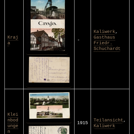
Kaliwerk
,
Kraj
Gasthaus
-
a
Friedr.
Schuchardt
Klei
nbod
Teilansicht
,
1915
unge
Kaliwerk
n