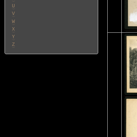
U
V
W
X
Y
Z