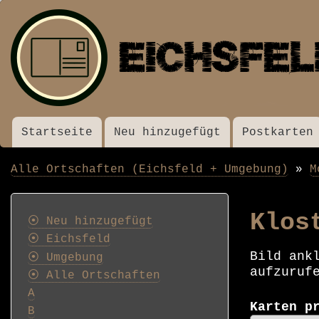
Startseite
Neu hinzugefügt
Postkarten
Menü
Alle Ortschaften (Eichsfeld + Umgebung)
M
Pfadnavigation
Postkarten
Klos
⦿ Neu hinzugefügt
⦿ Eichsfeld
Bild ank
⦿ Umgebung
aufzuruf
⦿ Alle Ortschaften
A
Karten p
B