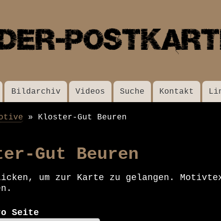
Direkt
zum
Inhalt
Bildarchiv
Videos
Suche
Kontakt
Li
otive
Kloster-Gut Beuren
ter-Gut Beuren
licken, um zur Karte zu gelangen. Motivte
en.
ro Seite