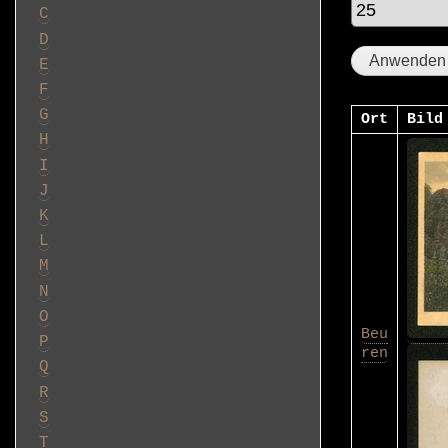
C
D
E
F
G
Ort
Bild
H
I
J
K
L
M
N
O
Beu
P
ren
Q
R
S
T