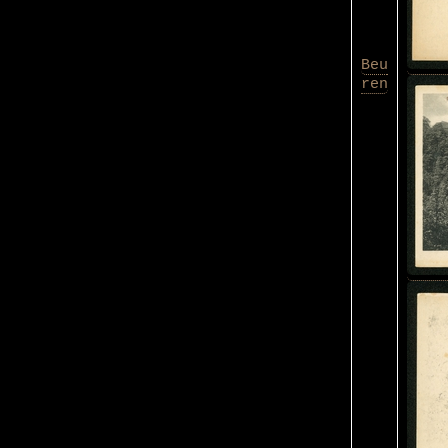
Beu
ren