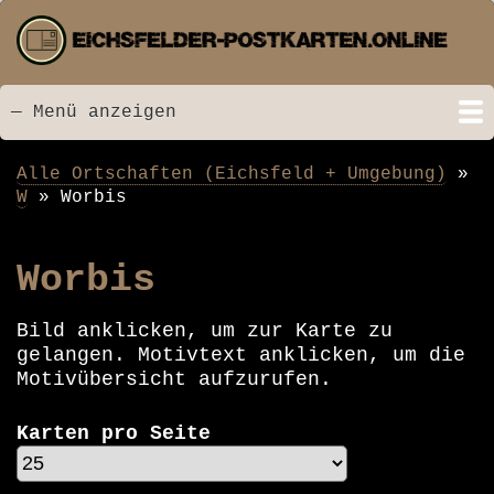
Direkt
zum
Inhalt
— Menü anzeigen
Menü
Startseite
Neu hinzugefügt
Postkarten
Bildarchiv
Videos
Suche
Kontakt
Links
Spende
Alle Ortschaften (Eichsfeld + Umgebung)
Pfadnavigation
W
Worbis
Worbis
Bild anklicken, um zur Karte zu
gelangen. Motivtext anklicken, um die
Motivübersicht aufzurufen.
Karten pro Seite