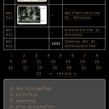
Wor
Wallfahrtskirche
-
bis
St. Antonius
Wor
Klosterkirche St.
-
bis
Antonius
Wor
Inneres der St.
1933
bis
Antoniuskirche
Page
1
Page
2
Page
3
Page
4
Page
5
Page
6
Page
7
Page
8
Seitennummerierung
Page
9
Page
10
Page
11
Page
12
Page
13
Page
14
Page
15
Page
16
Page
17
Page
18
Page
19
Page
20
Page
21
Page
22
Page
23
Nächste
»
Letzte
Letzte »
Seite
Seite
Postkarten
⦿ Neu hinzugefügt
⦿ Eichsfeld
⦿ Umgebung
⦿ Alle Ortschaften