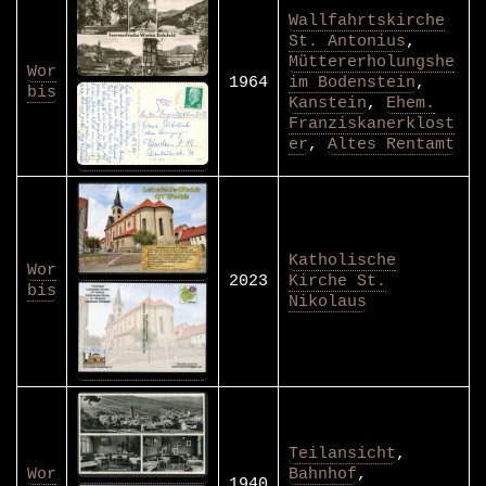
Wallfahrtskirche
St. Antonius
,
Müttererholungshe
Wor
1964
im Bodenstein
,
bis
Kanstein
,
Ehem.
Franziskanerklost
er
,
Altes Rentamt
Katholische
Wor
2023
Kirche St.
bis
Nikolaus
Teilansicht
,
Wor
Bahnhof
,
1940