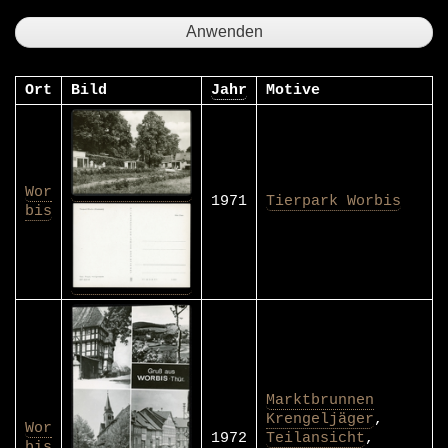
Ort
Bild
Jahr
Motive
Wor
1971
Tierpark Worbis
bis
Marktbrunnen
Krengeljäger
,
Wor
1972
Teilansicht
,
bis