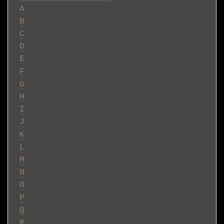
A
B
C
D
E
F
G
H
I
J
K
L
M
N
O
P
Q
R