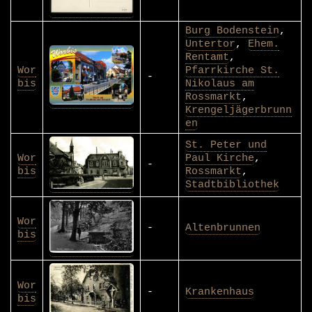
Burg Bodenstein
,
Untertor
,
Ehem.
Rentamt
,
Wor
Pfarrkirche St.
-
bis
Nikolaus am
Rossmarkt
,
Krengeljägerbrunn
en
St. Peter und
Wor
Paul Kirche
,
-
bis
Rossmarkt
,
Stadtbibliothek
Wor
-
Altenbrunnen
bis
Wor
-
Krankenhaus
bis