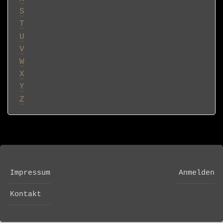
S
T
U
V
W
X
Y
Z
Impressum
Anmelden
FOOTER
USER
MENU
ACCOUNT
Kontakt
MENU