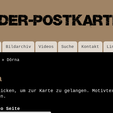
Direkt
zum
Inhalt
Bildarchiv
Videos
Suche
Kontakt
Li
Dörna
a
licken, um zur Karte zu gelangen. Motivte
en.
ro Seite