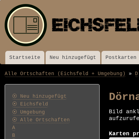
Startseite
Neu hinzugefügt
Postkarten
Menü
Alle Ortschaften (Eichsfeld + Umgebung)
D
Pfadnavigation
Postkarten
Dörn
⦿ Neu hinzugefügt
⦿ Eichsfeld
Bild ank
⦿ Umgebung
aufzuruf
⦿ Alle Ortschaften
A
Karten p
B