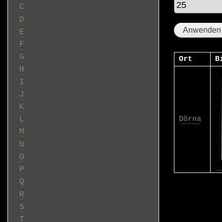
C
D
E
F
G
Ort
B
H
I
J
K
Dörna
L
M
N
O
P
Q
R
S
T