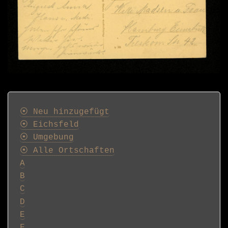
Postkarten
⦿ Neu hinzugefügt
⦿ Eichsfeld
⦿ Umgebung
⦿ Alle Ortschaften
A
B
C
D
E
F