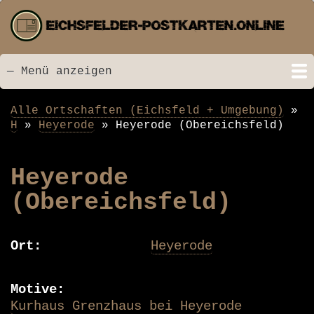
Direkt
zum
Inhalt
— Menü anzeigen
Menü
Startseite
Neu hinzugefügt
Postkarten
Bildarchiv
Videos
Suche
Kontakt
Links
Spende
Alle Ortschaften (Eichsfeld + Umgebung)
Pfadnavigation
H
Heyerode
Heyerode (Obereichsfeld)
Heyerode
(Obereichsfeld)
Ort
Heyerode
Motive
Kurhaus Grenzhaus bei Heyerode