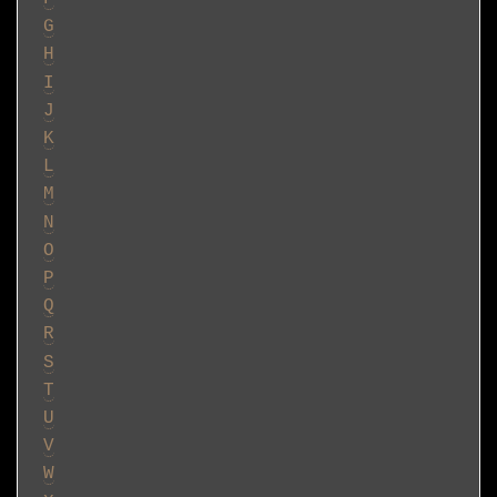
G
H
I
J
K
L
M
N
O
P
Q
R
S
T
U
V
W